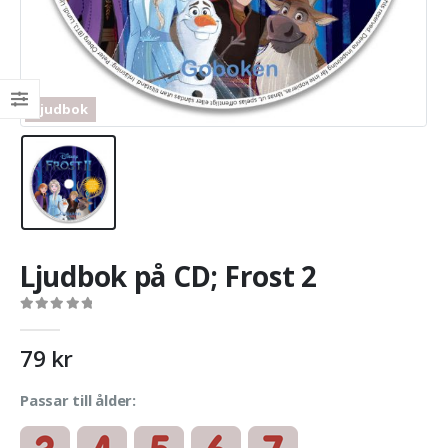
Ljudbok
Ljudbok på CD; Frost 2
0
out of 5
79
kr
Passar till ålder: