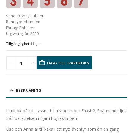
Serie
:
Disneyklubben
Bandtyp
:
Inbunden
Förlag
:
Goboken
Utgivningsår
:
2020
Tillgänglighet:
I lager
LÄGG TILL I VARUKORG
BESKRIVNING
Ljudbok på cd. Lyssna till historien om Frost 2. Spännande ljud
från berättelsen ingår i högläsningen!
Elsa och Anna är tillbaka i ett nytt äventyr som än en gång