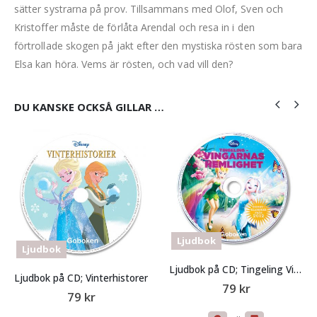
sätter systrarna på prov. Tillsammans med Olof, Sven och
Kristoffer måste de förlåta Arendal och resa in i den
förtrollade skogen på jakt efter den mystiska rösten som bara
Elsa kan höra. Vems är rösten, och vad vill den?
DU KANSKE OCKSÅ GILLAR …
Ljudbok
Ljudbok
Ljudbok på CD; Tingeling Vingarnas hemlighet
Ljudbok på CD; Vinterhistorer
79
kr
79
kr