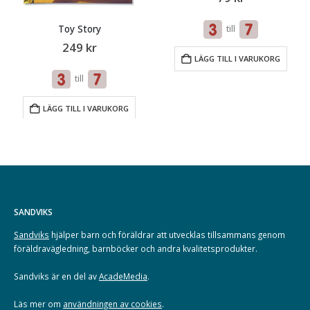
Toy Story
till
249
kr
LÄGG TILL I VARUKORG
till
LÄGG TILL I VARUKORG
SANDVIKS
Sandviks
hjälper barn och föräldrar att utvecklas tillsammans genom
föräldravägledning, barnböcker och andra kvalitetsprodukter.
Sandviks är en del av
AcadeMedia
.
Läs mer om
användningen av cookies
.