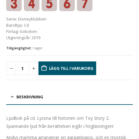
Serie
:
Disneyklubben
Bandtyp
:
Cd
Förlag
:
Goboken
Utgivningsår
:
2019
Tillgänglighet:
I lager
LÄGG TILL I VARUKORG
BESKRIVNING
Ljudbok på cd. Lyssna till historien om Toy Story 2.
Spännande ljud från berättelsen ingår i högläsningen!
Andys mamma arrangerar en garageloppis, och en mystisk