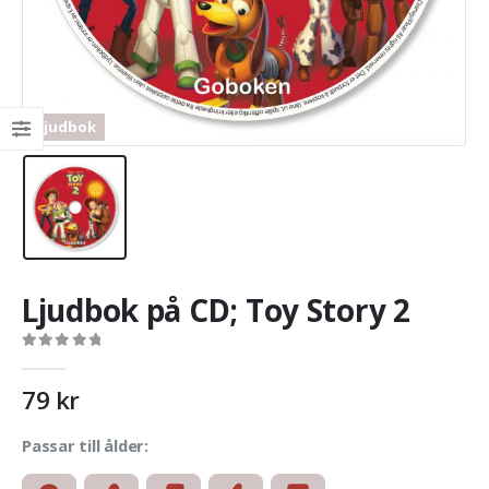
Ljudbok
Ljudbok på CD; Toy Story 2
0
out of 5
79
kr
Passar till ålder: