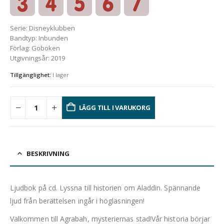
Serie
:
Disneyklubben
Bandtyp
:
Inbunden
Förlag
:
Goboken
Utgivningsår
:
2019
Tillgänglighet:
I lager
LÄGG TILL I VARUKORG
BESKRIVNING
Ljudbok på cd. Lyssna till historien om Aladdin. Spännande
ljud från berättelsen ingår i högläsningen!
Välkommen till Agrabah, mysteriernas stad!Vår historia börjar