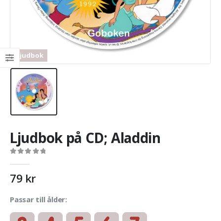
Ljudbok
Ljudbok på CD; Aladdin
0
out of 5
79
kr
Passar till ålder: