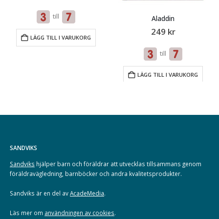
till
Aladdin
249
kr
LÄGG TILL I VARUKORG
till
LÄGG TILL I VARUKORG
SANDVIKS
Sandviks
hjälper barn och föräldrar att utvecklas tillsammans genom
föräldravägledning, barnböcker och andra kvalitetsprodukter.
Sandviks är en del av
AcadeMedia
.
Läs mer om
användningen av cookies
.