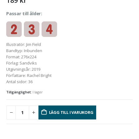
189
kr
Passar till ålder:
Illustratör
:
Jim Field
Bandtyp
:
Inbunden
Format
:
276x224
Förlag
:
Sandviks
Utgivningsår
:
2019
Författare
:
Rachel Bright
Antal sidor
:
36
Tillgänglighet:
I lager
LÄGG TILL I VARUKORG