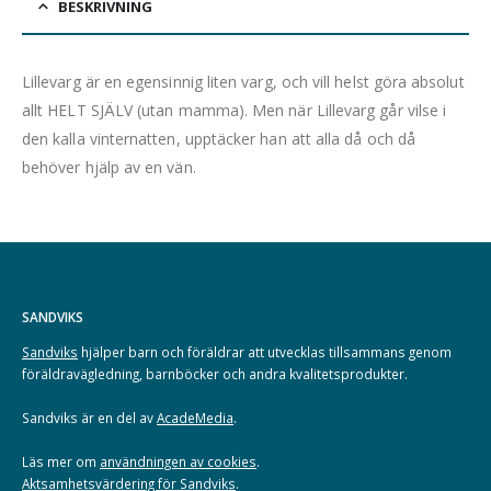
BESKRIVNING
Lillevarg är en egensinnig liten varg, och vill helst göra absolut
allt HELT SJÄLV (utan mamma). Men när Lillevarg går vilse i
den kalla vinternatten, upptäcker han att alla då och då
behöver hjälp av en vän.
SANDVIKS
Sandviks
hjälper barn och föräldrar att utvecklas tillsammans genom
föräldravägledning, barnböcker och andra kvalitetsprodukter.
Sandviks är en del av
AcadeMedia
.
Läs mer om
användningen av cookies
.
Aktsamhetsvärdering för Sandviks
.