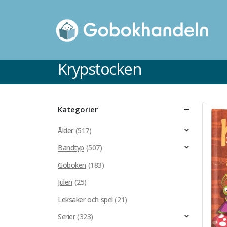
Krypstocken
Kategorier
Ålder
(517)
Bandtyp
(507)
Goboken
(183)
Julen
(25)
Kartonnage
Leksaker och spel
(21)
Serier
(323)