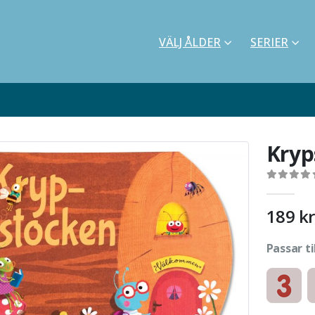
VÄLJ ÅLDER
SERIER
Kryp
0
out of 5
189
kr
Passar ti
Kartonnag