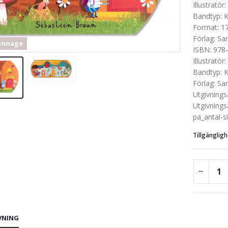
Illustratör
:
Bandtyp
:
K
Format
:
1
Förlag
:
San
onnage
ISBN
:
978-
Illustratör
:
Bandtyp
:
K
Förlag
:
San
Utgivnings
Utgivnings
pa_antal-s
Tillgängligh
VNING