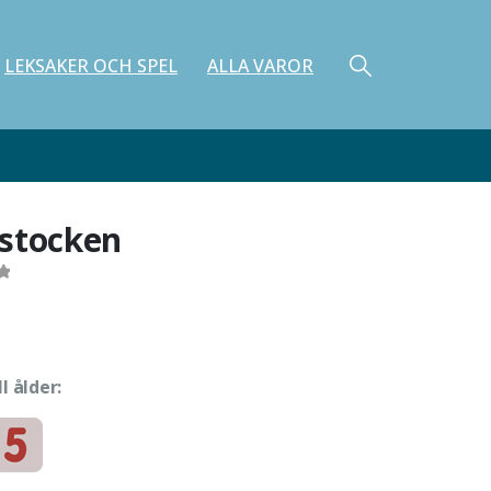
LEKSAKER OCH SPEL
ALLA VAROR
stocken
ll ålder:
e