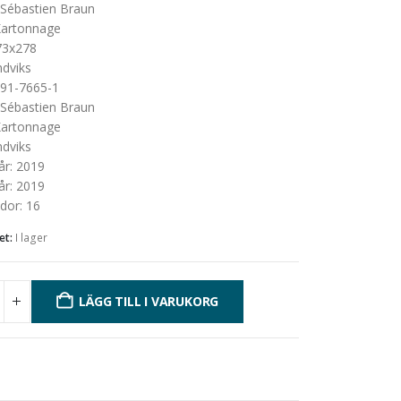
Sébastien Braun
artonnage
73x278
dviks
Kartonnage
91-7665-1
Sébastien Braun
artonnage
dviks
år
:
2019
år
:
2019
idor
:
16
et:
I lager
LÄGG TILL I VARUKORG