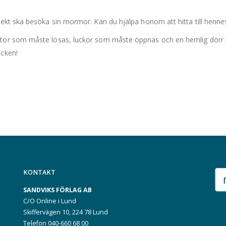
sekt ska besöka sin mormor. Kan du hjälpa honom att hitta till henne
or som måste lösas, luckor som måste öppnas och en hemlig dörr på 
cken!
KONTAKT
SANDVIKS FÖRLAG AB
C/O Online i Lund
Skiffervägen 10, 224 78 Lund
Telefon 040-660 68 00