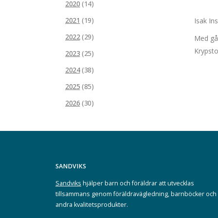
2020
(14)
2021
(19)
Isak In
2022
(29)
Med gåt
Krypsto
2023
(25)
2024
(38)
2025
(85)
2026
(30)
SANDVIKS
Sandviks
hjälper barn och föräldrar att utvecklas
tillsammans genom föräldravägledning, barnböcker och
andra kvalitetsprodukter.