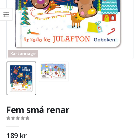
Kartonnage
Fem små renar
0
out of 5
189
kr