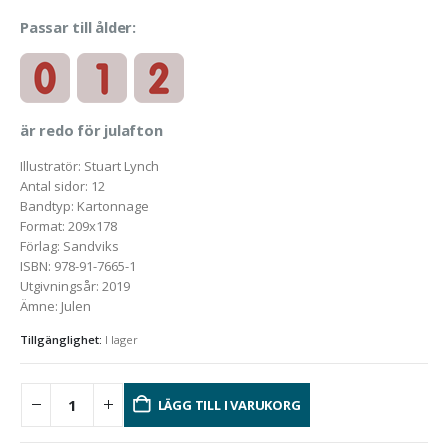
Passar till ålder:
är redo för julafton
Illustratör
:
Stuart Lynch
Antal sidor
:
12
Bandtyp
:
Kartonnage
Format
:
209x178
Förlag
:
Sandviks
ISBN
:
978-91-7665-1
Utgivningsår
:
2019
Ämne
:
Julen
Tillgänglighet:
I lager
LÄGG TILL I VARUKORG