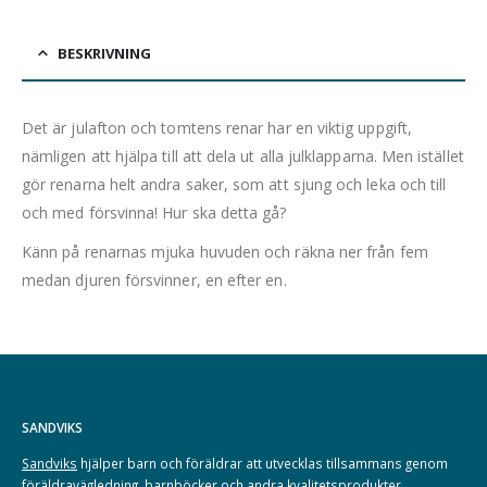
BESKRIVNING
Det är julafton och tomtens renar har en viktig uppgift,
nämligen att hjälpa till att dela ut alla julklapparna. Men istället
gör renarna helt andra saker, som att sjung och leka och till
och med försvinna! Hur ska detta gå?
Känn på renarnas mjuka huvuden och räkna ner från fem
medan djuren försvinner, en efter en.
SANDVIKS
Sandviks
hjälper barn och föräldrar att utvecklas tillsammans genom
föräldravägledning, barnböcker och andra kvalitetsprodukter.