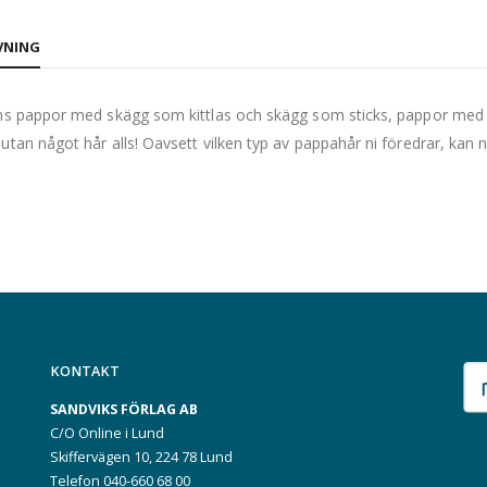
VNING
ns pappor med skägg som kittlas och skägg som sticks, pappor med
utan något hår alls! Oavsett vilken typ av pappahår ni föredrar, kan n
KONTAKT
SANDVIKS FÖRLAG AB
C/O Online i Lund
Skiffervägen 10, 224 78 Lund
Telefon 040-660 68 00