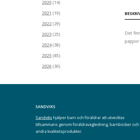
2020
(14)
2021
(19)
BESKRI
2022
(29)
Det fin
2023
(25)
pappor 
2024
(38)
2025
(85)
2026
(30)
SANDVIKS
Sandviks
hjälper barn och föräldrar att utvecklas
tillsammans genom föräldravägledning, barnböcker och
andra kvalitetsprodukter.