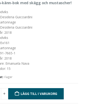
h-känn-bok med skägg och mustascher!
dviks
Desideria Guicciardini
Kartonnage
artonnage
Desideria Guicciardini
år
:
2018
e
dviks
45x161
artonnage
91-7665-1
år
:
2018
are
:
Emanuela Nava
idor
:
15
et:
I lager
LÄGG TILL I VARUKORG