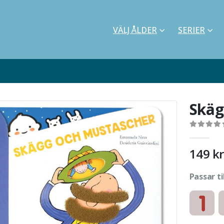
VÄLJ ÅLDER
SERIER
Skäg
0
out of 5
149
kr
Passar ti