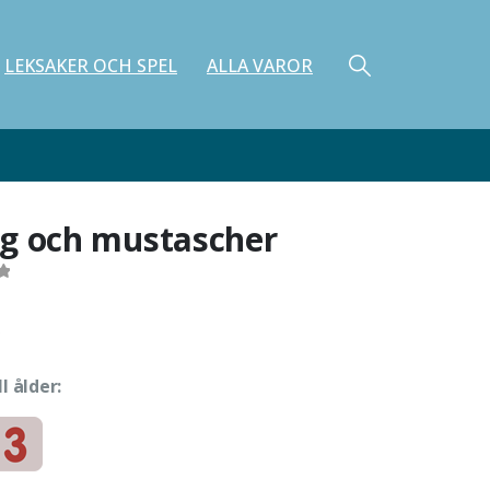
LEKSAKER OCH SPEL
ALLA VAROR
g och mustascher
ll ålder: