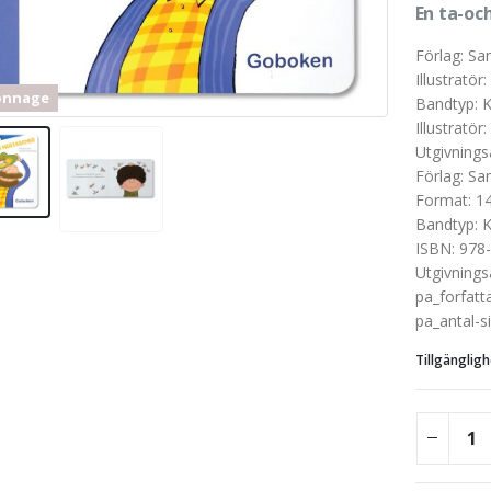
En ta-oc
Förlag
:
San
Illustratör
:
onnage
Bandtyp
:
K
Illustratör
:
Utgivnings
Kartonnag
Förlag
:
San
Format
:
1
Bandtyp
:
K
ISBN
:
978-
Utgivnings
pa_forfatt
pa_antal-s
Tillgängligh