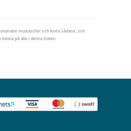
 snurrade mustascher och korta sådana, och
i känna på alla i denna boken.