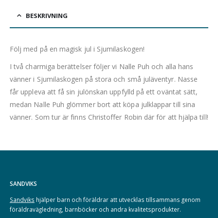
BESKRIVNING
Följ med på en magisk jul i Sjumilaskogen!
I två charmiga berättelser följer vi Nalle Puh och alla hans
vänner i Sjumilaskogen på stora och små juläventyr. Nasse
får uppleva att få sin julönskan uppfylld på ett oväntat sätt,
medan Nalle Puh glömmer bort att köpa julklappar till sina
vänner. Som tur är finns Christoffer Robin där för att hjälpa till!
SANDVIKS
Sandviks
hjälper barn och föräldrar att utvecklas tillsammans genom
föräldravägledning, barnböcker och andra kvalitetsprodukter.