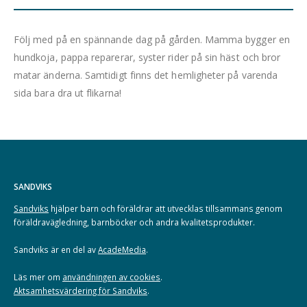
Följ med på en spännande dag på gården. Mamma bygger en
hundkoja, pappa reparerar, syster rider på sin häst och bror
matar änderna. Samtidigt finns det hemligheter på varenda
sida bara dra ut flikarna!
SANDVIKS
Sandviks
hjälper barn och föräldrar att utvecklas tillsammans genom
föräldravägledning, barnböcker och andra kvalitetsprodukter.
Sandviks är en del av
AcadeMedia
.
Läs mer om
användningen av cookies
.
Aktsamhetsvärdering för Sandviks
.