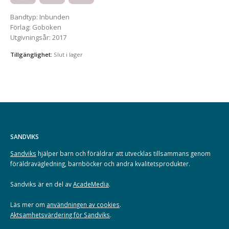
Bandtyp
:
Inbunden
Förlag
:
Goboken
Utgivningsår
:
2017
Tillgänglighet:
Slut i lager
SANDVIKS
Sandviks
hjälper barn och föräldrar att utvecklas tillsammans genom
föräldravägledning, barnböcker och andra kvalitetsprodukter.
Sandviks är en del av
AcadeMedia
.
Läs mer om
användningen av cookies
.
Aktsamhetsvärdering för Sandviks
.