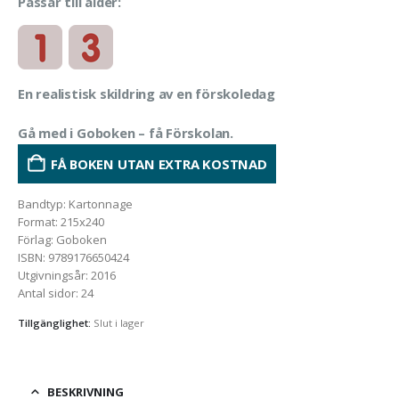
Passar till ålder:
En realistisk skildring av en förskoledag
Gå med i Goboken – få Förskolan.
FÅ BOKEN UTAN EXTRA KOSTNAD
Bandtyp
:
Kartonnage
Format
:
215x240
Förlag
:
Goboken
ISBN
:
9789176650424
Utgivningsår
:
2016
Antal sidor
:
24
Tillgänglighet:
Slut i lager
BESKRIVNING