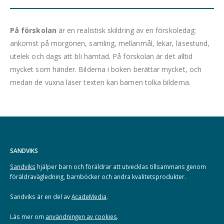
På förskolan
är en realistisk skildring av en förskoledag:
ankomst på morgonen, samling, mellanmål, lekar, läsestund,
utelek och dags att bli hämtad. På förskolan är det alltid
mycket som händer. Bilderna i boken berättar mycket, och
medan de vuxna läser texten kan barnen tolka bilderna.
SANDVIKS
Sandviks
hjälper barn och föräldrar att utvecklas tillsammans genom
föräldravägledning, barnböcker och andra kvalitetsprodukter.
Sandviks är en del av
AcadeMedia
.
Läs mer om
användningen av cookies
.