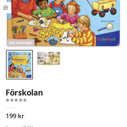
Kartonnage
Förskolan
0
out of 5
199
kr