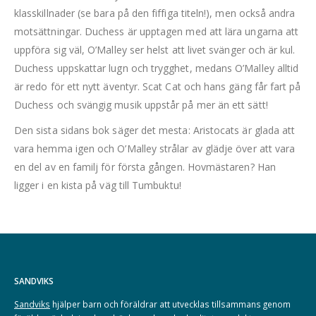
klasskillnader (se bara på den fiffiga titeln!), men också andra
motsättningar. Duchess är upptagen med att lära ungarna att
uppföra sig väl, O’Malley ser helst att livet svänger och är kul.
Duchess uppskattar lugn och trygghet, medans O’Malley alltid
är redo för ett nytt äventyr. Scat Cat och hans gäng får fart på
Duchess och svängig musik uppstår på mer än ett sätt!
Den sista sidans bok säger det mesta: Aristocats är glada att
vara hemma igen och O’Malley strålar av glädje över att vara
en del av en familj för första gången. Hovmästaren? Han
ligger i en kista på väg till Tumbuktu!
SANDVIKS
Sandviks
hjälper barn och föräldrar att utvecklas tillsammans genom