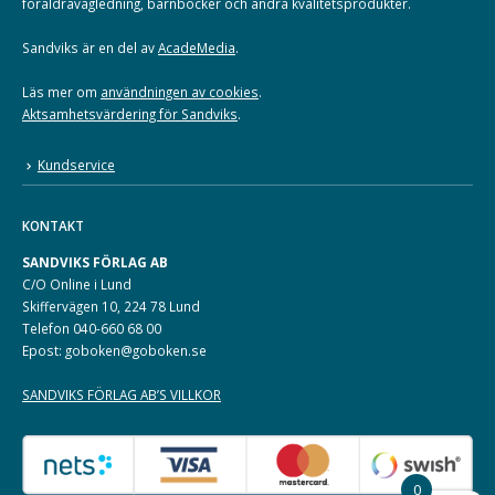
föräldravägledning, barnböcker och andra kvalitetsprodukter.
Sandviks är en del av
AcadeMedia
.
Läs mer om
användningen av cookies
.
Aktsamhetsvärdering för Sandviks
.
Kundservice
KONTAKT
SANDVIKS FÖRLAG AB
C/O Online i Lund
Skiffervägen 10, 224 78 Lund
Telefon 040-660 68 00
Epost: goboken@goboken.se
SANDVIKS FÖRLAG AB’S VILLKOR
0