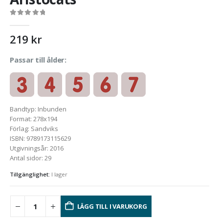
0
out of 5
219
kr
Passar till ålder:
Bandtyp
:
Inbunden
Format
:
278x194
Förlag
:
Sandviks
ISBN
:
9789173115629
Utgivningsår
:
2016
Antal sidor
:
29
Tillgänglighet:
I lager
LÄGG TILL I VARUKORG