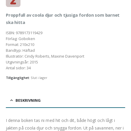
Proppfull av coola djur och tjusiga fordon som barnet
ska hitta
ISBN
:
9789173119429
Förlag
:
Goboken
Format
:
210x210
Bandtyp
:
Häftad
Illustratör
:
Cindy Roberts, Maxine Davenport
Utgivningsår
:
2015
Antal sidor
:
34
Tillgänglighet:
Slut i lager
BESKRIVNING
I denna boken tas ni med hit och dit, både högt och lågt i
jakten på coola djur och snygga fordon. Ut på savannen, ner i