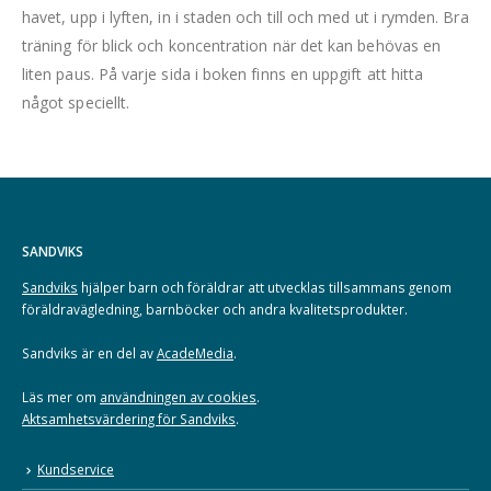
havet, upp i lyften, in i staden och till och med ut i rymden. Bra
träning för blick och koncentration när det kan behövas en
liten paus. På varje sida i boken finns en uppgift att hitta
något speciellt.
SANDVIKS
Sandviks
hjälper barn och föräldrar att utvecklas tillsammans genom
föräldravägledning, barnböcker och andra kvalitetsprodukter.
Sandviks är en del av
AcadeMedia
.
Läs mer om
användningen av cookies
.
Aktsamhetsvärdering för Sandviks
.
Kundservice