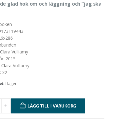
de glad bok om och läggning och “jag ska
boken
9173119443
26x286
nbunden
Clara Vulliamy
år
:
2015
:
Clara Vulliamy
:
32
et:
I lager
LÄGG TILL I VARUKORG