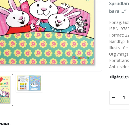
Sprudlan
bara …”
Förlag
:
Go
ISBN
:
978
Format
:
2
Bandtyp
:
I
Illustratör
:
Utgivnings
Författare
Antal sidor
Tillgängligh
VNING