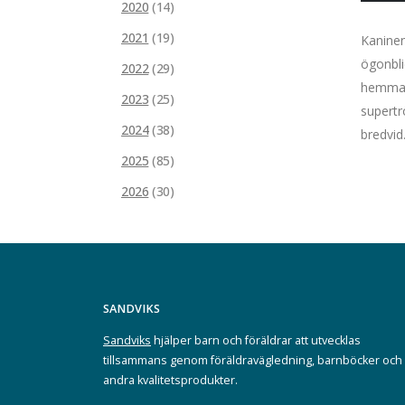
2020
(14)
2021
(19)
Kaninen
ögonbli
2022
(29)
hemma h
2023
(25)
supertr
2024
(38)
bredvid.
2025
(85)
2026
(30)
SANDVIKS
Sandviks
hjälper barn och föräldrar att utvecklas
tillsammans genom föräldravägledning, barnböcker och
andra kvalitetsprodukter.