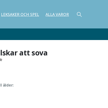
LEKSAKER OCH SPEL
ALLA VAROR
älskar att sova
f 5
ll ålder: