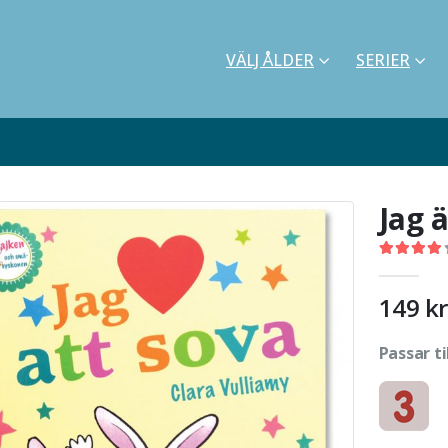
VÄLJ ÅLDER
SERIER
Jag 
4.00
out o
149
kr
Passar ti