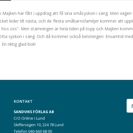
 Majken har fått i uppdrag att få sina småsyskon i säng. Men vägen t
cket leder till nästa, och de flesta småbarnsfamiljer kommer att upp
os oss". Men stämningen är hela tiden på topp och Majken kommer ti
ötta syskon i säng. Och då kommer också belöningen: Ensamtid med
 En riktig glad bok!
KONTAKT
SANDVIKS FÖRLAG AB
C/O Online i Lund
Skiffervägen 10, 224 78 Lund
Telefon 040-660 68 00