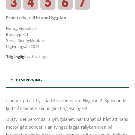
Från rally- till brandflygplan
Förlag
:
Goboken
Bandtyp
:
Cd
Serie
:
Disneyklubben
Utgivningsår
:
2014
Tillgänglighet:
Slut i lager
BESKRIVNING
Ljudbok på cd. Lyssna till historien om Flygplan 2. Spännande
ljud från berättelsen ingår i högläsningen!
Dusty, det berömda rallyflygplanet, har tränat så hårt att hans
motor gått sönder. Han tvingas lägga rallykarriären på
hyllan.Men när en dörr stängs, öppnas ofta en annan. Bakom