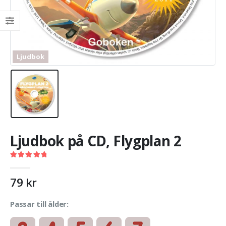
Ljudbok
Ljudbok på CD, Flygplan 2
5.00
out of 5
79
kr
Passar till ålder: