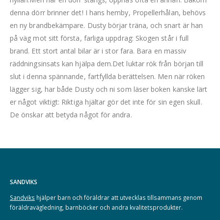
denna dörr brinner det! I hans hemby, Propellerhålan, behövs
en ny brandbekämpare. Dusty börjar träna, och snart är han
på väg mot sitt första, farliga uppdrag: Skogen står i full
brand. Ett stort antal bilar är i stor fara. Bara en massiv
räddningsinsats kan hjälpa dem.Det luktar rök från början till
slut i denna spännande, fartfyllda berättelsen. Men när röken
lägger sig, har både Dusty och ni som läser boken kanske lärt
er något viktigt: Riktiga hjältar gör det inte för sin egen skull.
De önskar att betyda något för andra.
SANDVIKS
Sandviks
hjälper barn och föräldrar att utvecklas tillsammans genom
föräldravägledning, barnböcker och andra kvalitetsprodukter.