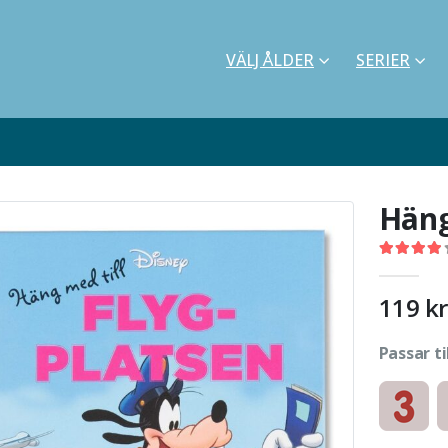
VÄLJ ÅLDER
SERIER
Häng
4.22
out o
119
kr
Passar ti