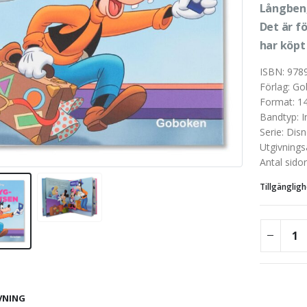
Långben,
Det är f
har köpt 
ISBN
:
978
Förlag
:
Go
Format
:
1
Bandtyp
:
I
Serie
:
Disn
Utgivnings
Antal sidor
Tillgängligh
VNING