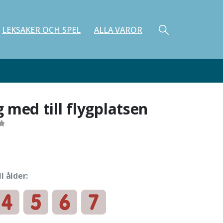
LEKSAKER OCH SPEL
ALLA VAROR
 med till flygplatsen
f 5
ll ålder: