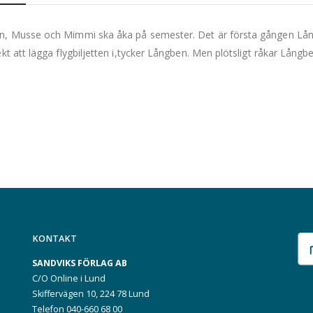
, Musse och Mimmi ska åka på semester. Det är första gången Långb
ekt att lägga flygbiljetten i,tycker Långben. Men plötsligt råkar Långben
KONTAKT
SANDVIKS FÖRLAG AB
C/O Online i Lund
Skiffervägen 10, 224 78 Lund
Telefon 040-660 68 00