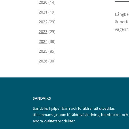
2020
(14)
2021
(19)
Långben
är perf
2022
(29)
vägen?
2023
(25)
2024
(38)
2025
(85)
2026
(30)
SANDVIKS
Sandviks
hjälper barn och föräldrar att utvecklas
tillsammans genom föräldravägledning, barnböcker och
andra kvalitetsprodukter.