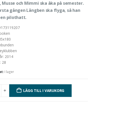
 Musse och Mimmi ska åka på semester.
örsta gången Långben ska flyga, så han
en pilothatt.
9173119207
boken
45x180
nbunden
eyklubben
år
:
2014
:
28
et:
I lager
LÄGG TILL I VARUKORG