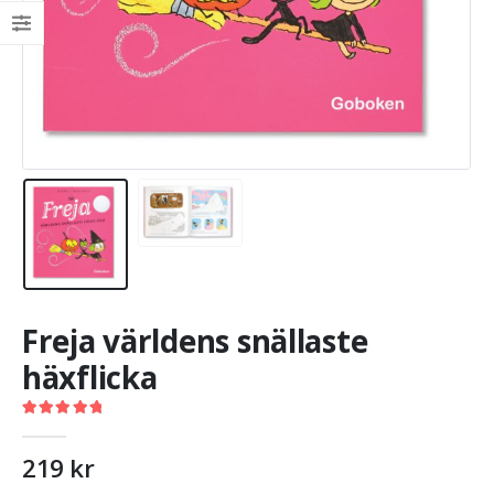
Freja världens snällaste
häxflicka
5.00
out of 5
219
kr