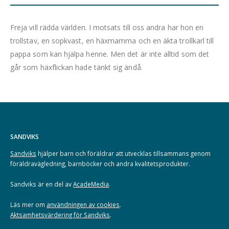
Freja vill rädda världen. I motsats till oss andra har hon en
trollstav, en sopkvast, en häxmamma och en äkta trollkarl till
pappa som kan hjälpa henne. Men det är inte alltid som det
går som häxflickan hade tänkt sig ändå.
SANDVIKS
Sandviks
hjälper barn och föräldrar att utvecklas tillsammans genom
föräldravägledning, barnböcker och andra kvalitetsprodukter.
Sandviks är en del av
AcadeMedia
.
Läs mer om
användningen av cookies
.
Aktsamhetsvärdering för Sandviks
.