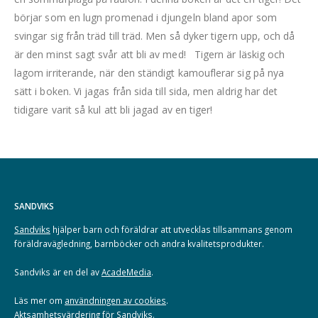
börjar som en lugn promenad i djungeln bland apor som
svingar sig från träd till träd. Men så dyker tigern upp, och då
är den minst sagt svår att bli av med! Tigern är läskig och
lagom irriterande, när den ständigt kamouflerar sig på nya
sätt i boken. Vi jagas från sida till sida, men aldrig har det
tidigare varit så kul att bli jagad av en tiger!
SANDVIKS
Sandviks
hjälper barn och föräldrar att utvecklas tillsammans genom
föräldravägledning, barnböcker och andra kvalitetsprodukter.
Sandviks är en del av
AcadeMedia
.
Läs mer om
användningen av cookies
.
Aktsamhetsvärdering för Sandviks
.