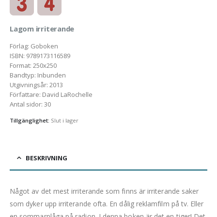
Lagom irriterande
Förlag
:
Goboken
ISBN
:
9789173116589
Format
:
250x250
Bandtyp
:
Inbunden
Utgivningsår
:
2013
Författare
:
David LaRochelle
Antal sidor
:
30
Tillgänglighet:
Slut i lager
BESKRIVNING
Något av det mest irriterande som finns är irriterande saker
som dyker upp irriterande ofta. En dålig reklamfilm på tv. Eller
en sommarplåga på radion. I denna boken är det en tiger! Det