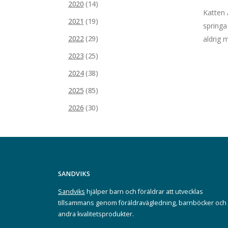
2020
(14)
Katten 
2021
(19)
springa
2022
(29)
aldrig 
2023
(25)
2024
(38)
2025
(85)
2026
(30)
SANDVIKS
Sandviks
hjälper barn och föräldrar att utvecklas
tillsammans genom föräldravägledning, barnböcker och
andra kvalitetsprodukter.