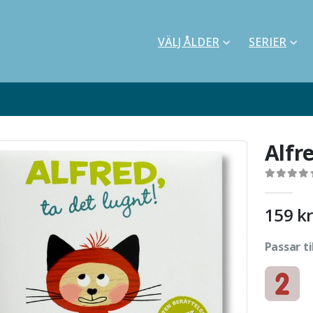
VÄLJ ÅLDER
SERIER
Alfre
0
out of 5
159
kr
Passar ti