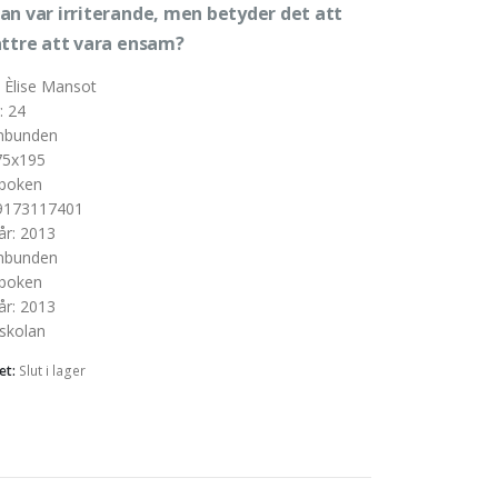
an var irriterande, men betyder det att
ättre att vara ensam?
:
Èlise Mansot
:
24
nbunden
75x195
boken
9173117401
år
:
2013
nbunden
boken
år
:
2013
skolan
et:
Slut i lager