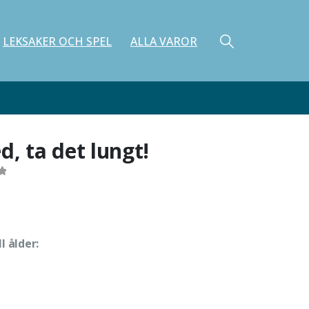
LEKSAKER OCH SPEL
ALLA VAROR
d, ta det lungt!
ll ålder: