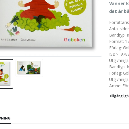
Vänner k
det är b
Författare
Antal sidor
Bandtyp
:
I
Format
:
1
Förlag
:
Go
ISBN
:
978
Utgivnings
Bandtyp
:
I
Förlag
:
Go
Utgivnings
Ämne
:
För
Tillgängligh
VNING