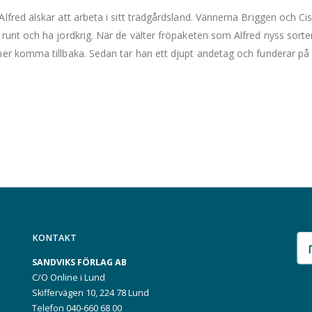
Alfred älskar att arbeta i sitt trädgårdsland. Vännerna Briggen och Cis
 runt och ha jordkrig. När de välter fröpaketen som Alfred nyss sorter
mer komma tillbaka. Sedan tar han ett djupt andetag och funderar på 
KONTAKT
SANDVIKS FÖRLAG AB
C/O Online i Lund
Skiffervägen 10, 224 78 Lund
Telefon 040-660 68 00