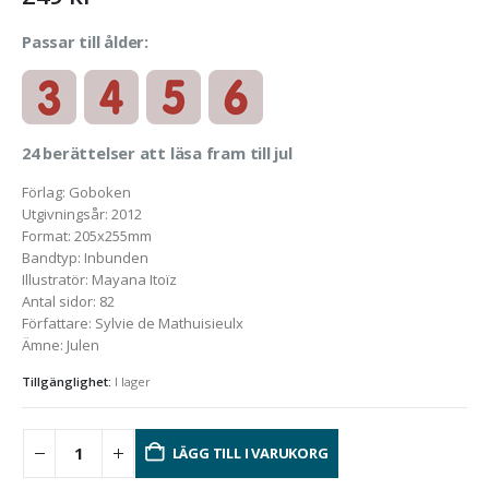
Passar till ålder:
24 berättelser att läsa fram till jul
Förlag
:
Goboken
Utgivningsår
:
2012
Format
:
205x255mm
Bandtyp
:
Inbunden
Illustratör
:
Mayana Itoïz
Antal sidor
:
82
Författare
:
Sylvie de Mathuisieulx
Ämne
:
Julen
Tillgänglighet:
I lager
LÄGG TILL I VARUKORG