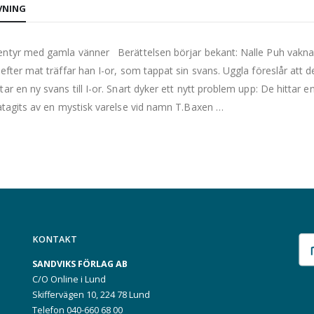
VNING
entyr med gamla vänner Berättelsen börjar bekant: Nalle Puh vak
 efter mat träffar han I-or, som tappat sin svans. Uggla föreslår att de
tar en ny svans till I-or. Snart dyker ett nytt problem upp: De hittar 
gatagits av en mystisk varelse vid namn T.Baxen …
KONTAKT
SANDVIKS FÖRLAG AB
C/O Online i Lund
Skiffervägen 10, 224 78 Lund
Telefon 040-660 68 00