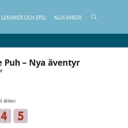
LEKSAKER OCH SPEL
ALLA VAROR
e Puh – Nya äventyr
ll ålder: