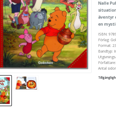
Nalle Pu
situatio
äventyr d
en mysti
ISBN
:
978
Förlag
:
Go
Format
:
2
Bandtyp
:
I
Utgivnings
Författare
Antal sidor
Tillgängligh