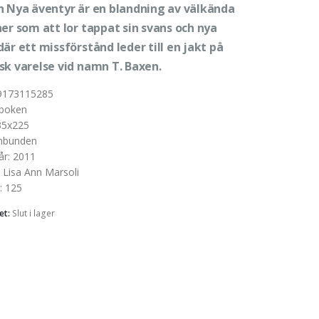
h Nya äventyr är en blandning av välkända
ner som att Ior tappat sin svans och nya
är ett missförstånd leder till en jakt på
sk varelse vid namn T. Baxen.
9173115285
boken
35x225
nbunden
år
:
2011
:
Lisa Ann Marsoli
:
125
et:
Slut i lager