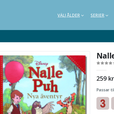
VÄLJ ÅLDER
SERIER
Nall
0
out of 5
259
kr
Passar ti