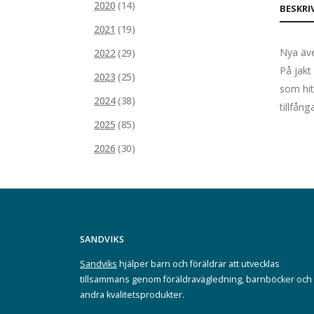
2020
(14)
BESKRI
2021
(19)
Nya äv
2022
(29)
På jakt
2023
(25)
som hit
2024
(38)
tillfån
2025
(85)
2026
(30)
SANDVIKS
Sandviks
hjälper barn och föräldrar att utvecklas
tillsammans genom föräldravägledning, barnböcker och
andra kvalitetsprodukter.