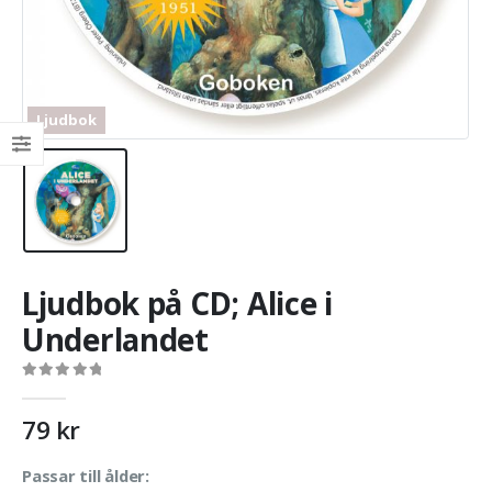
Ljudbok
Ljudbok på CD; Alice i
Underlandet
0
out of 5
79
kr
Passar till ålder: