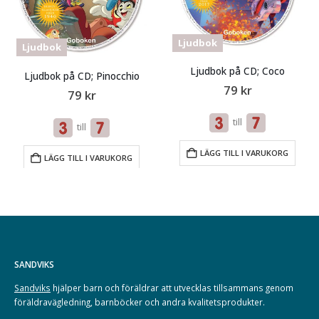
Ljudbok
Ljudbok
Ljudbok på CD; Coco
Ljudbok på CD; Pinocchio
79
kr
79
kr
till
till
LÄGG TILL I VARUKORG
LÄGG TILL I VARUKORG
SANDVIKS
Sandviks
hjälper barn och föräldrar att utvecklas tillsammans genom
föräldravägledning, barnböcker och andra kvalitetsprodukter.