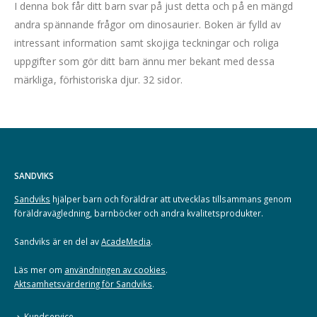
I denna bok får ditt barn svar på just detta och på en mängd
andra spännande frågor om dinosaurier. Boken är fylld av
intressant information samt skojiga teckningar och roliga
uppgifter som gör ditt barn ännu mer bekant med dessa
märkliga, förhistoriska djur. 32 sidor.
SANDVIKS
Sandviks
hjälper barn och föräldrar att utvecklas tillsammans genom
föräldravägledning, barnböcker och andra kvalitetsprodukter.
Sandviks är en del av
AcadeMedia
.
Läs mer om
användningen av cookies
.
Aktsamhetsvärdering för Sandviks
.
Kundservice