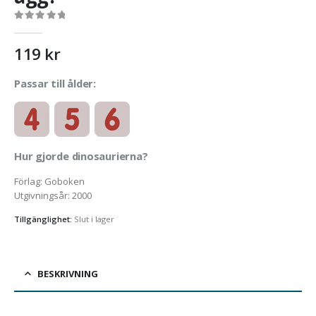
0
out of 5
119
kr
Passar till ålder:
Hur gjorde dinosaurierna?­
Förlag
:
Goboken
Utgivningsår
:
2000
Tillgänglighet:
Slut i lager
BESKRIVNING