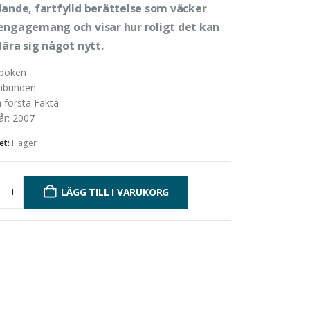
lande, fartfylld berättelse som väcker
engagemang och visar hur roligt det kan
lära sig något nytt.
boken
nbunden
 första Fakta
år
:
2007
et:
I lager
LÄGG TILL I VARUKORG