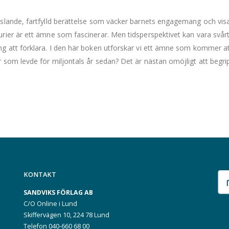
slande, fartfylld berättelse som väcker barnets engagemang och visar 
rier är ett ämne som fascinerar. Men tidsperspektivet kan vara svårt 
g att förklara. I den här boken utforskar vi ett ämne som kommer at
 som levde för miljontals år sedan? Det är nästan omöjligt att begri
KONTAKT
SANDVIKS FÖRLAG AB
C/O Online i Lund
Skiffervägen 10, 224 78 Lund
Telefon 040-660 68 00