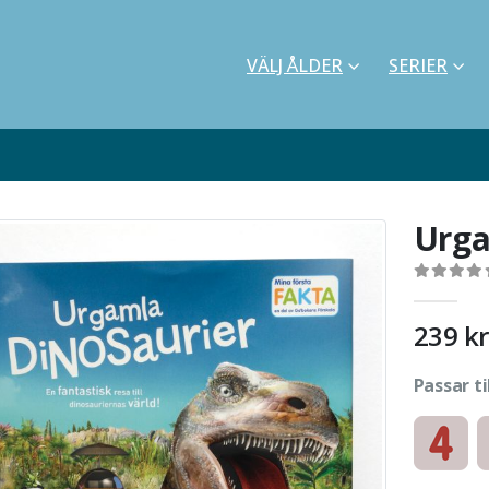
VÄLJ ÅLDER
SERIER
Urga
0
out of 5
239
kr
Passar ti