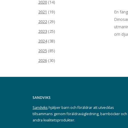
2020
(14)
2021
(19)
En fäng
Dinosau
2022
(29)
utmanin
2023
(25)
om djur
2024
(38)
2025
(85)
2026
(30)
SANDVIKS
Sandviks
hjälper barn och föräldrar att utvecklas
tillsammans genom föräldravägledning, barnböcker och
andra kvalitetsprodukter.