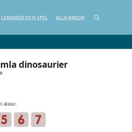
LEKSAKER OCH SPEL
ALLA VAROR
mla dinosaurier
ll ålder: