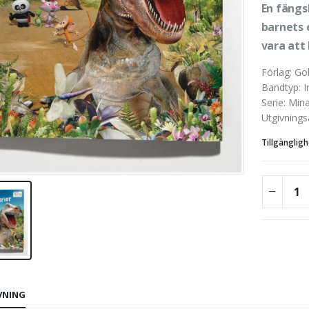
En fängs
barnets 
vara att 
Förlag
:
Go
Bandtyp
:
I
Serie
:
Mina
Utgivnings
Tillgängligh
VNING