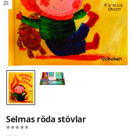
Selmas röda stövlar
0
out of 5