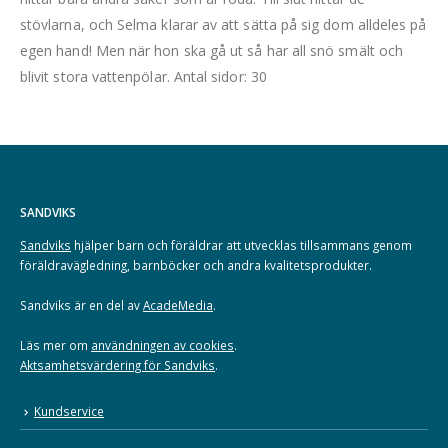
stövlarna, och Selma klarar av att sätta på sig dom alldeles på
egen hand! Men när hon ska gå ut så har all snö smält och
blivit stora vattenpölar. Antal sidor: 30
SANDVIKS
Sandviks
hjälper barn och föräldrar att utvecklas tillsammans genom
föräldravägledning, barnböcker och andra kvalitetsprodukter.
Sandviks är en del av
AcadeMedia
.
Läs mer om
användningen av cookies
.
Aktsamhetsvärdering för Sandviks
.
Kundservice