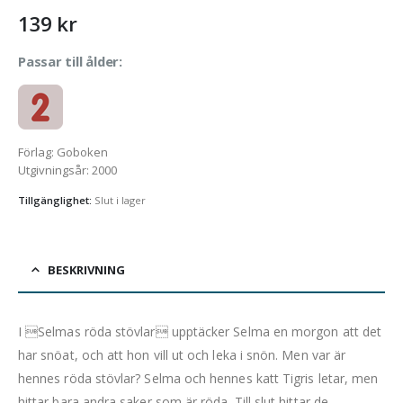
139
kr
Passar till ålder:
Förlag
:
Goboken
Utgivningsår
:
2000
Tillgänglighet:
Slut i lager
BESKRIVNING
I Selmas röda stövlar upptäcker Selma en morgon att det
har snöat, och att hon vill ut och leka i snön. Men var är
hennes röda stövlar? Selma och hennes katt Tigris letar, men
hittar bara andra saker som är röda. Till slut hittar de