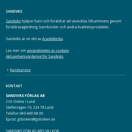
SANDVIKS
Sandviks
hjälper barn och föräldrar att utvecklas tillsammans genom
föräldravägledning, barnböcker och andra kvalitetsprodukter.
Sandviks är en del av
AcadeMedia
.
Läs mer om
användningen av cookies
.
Aktsamhetsvärdering för Sandviks
.
Kundservice
KONTAKT
SANDVIKS FÖRLAG AB
C/O Online i Lund
Skiffervägen 10, 224 78 Lund
Telefon 040-660 68 00
Epost: goboken@goboken.se
SANDVIKS FÖRLAG AB’S VILLKOR