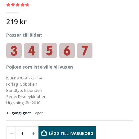
5.00
out of 5
219
kr
Passar till ålder:
Pojken som inte ville bli vuxen
ISBN
:
978-91-7311-4
Förlag
:
Goboken
Bandtyp
:
Inbunden
Serie
:
Disneyklubben
Utgivningsår
:
2010
Tillgänglighet:
I lager
LÄGG TILL I VARUKORG