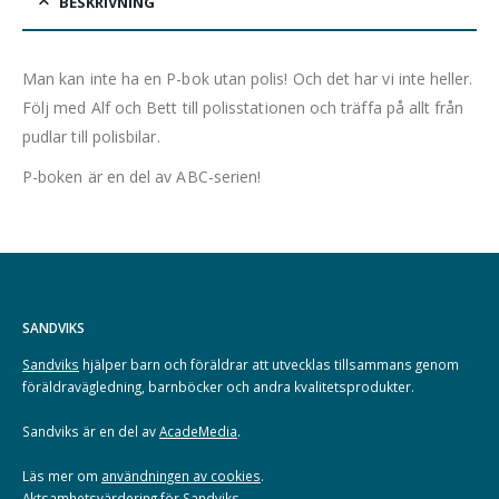
BESKRIVNING
Man kan inte ha en P-bok utan polis! Och det har vi inte heller.
Följ med Alf och Bett till polisstationen och träffa på allt från
pudlar till polisbilar.
P-boken är en del av ABC-serien!
SANDVIKS
Sandviks
hjälper barn och föräldrar att utvecklas tillsammans genom
föräldravägledning, barnböcker och andra kvalitetsprodukter.
Sandviks är en del av
AcadeMedia
.
Läs mer om
användningen av cookies
.
Aktsamhetsvärdering för Sandviks
.