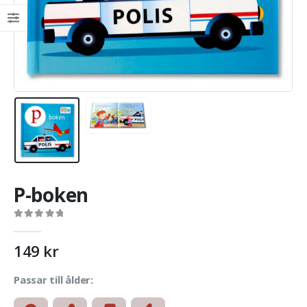
P-boken
0
out of 5
149
kr
Passar till ålder: