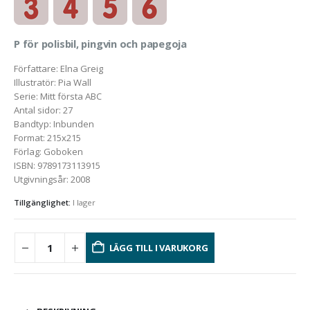
P för polisbil, pingvin och papegoja
Författare
:
Elna Greig
Illustratör
:
Pia Wall
Serie
:
Mitt första ABC
Antal sidor
:
27
Bandtyp
:
Inbunden
Format
:
215x215
Förlag
:
Goboken
ISBN
:
9789173113915
Utgivningsår
:
2008
Tillgänglighet:
I lager
LÄGG TILL I VARUKORG