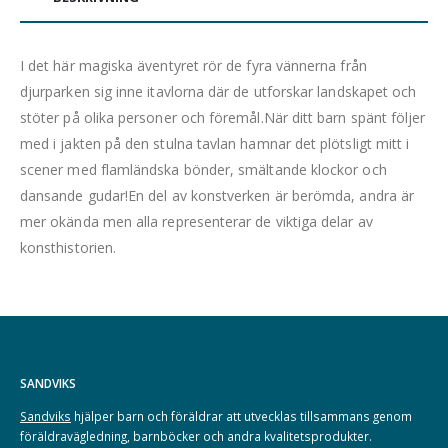
I det här magiska äventyret rör de fyra vännerna från
djurparken sig inne itavlorna där de utforskar landskapet och
stöter på olika personer och föremål.När ditt barn spänt följer
med i jakten på den stulna tavlan hamnar det plötsligt mitt i
scener med flamländska bönder, smältande klockor och
dansande gudar!En del av konstverken är berömda, andra är
mer okända men alla representerar de viktiga delar av
konsthistorien.
SANDVIKS
Sandviks
hjälper barn och föräldrar att utvecklas tillsammans genom
föräldravägledning, barnböcker och andra kvalitetsprodukter.