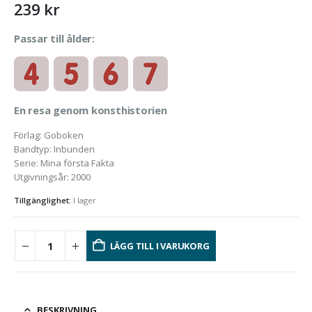
239
kr
Passar till ålder:
En resa genom konsthistorien
Förlag
:
Goboken
Bandtyp
:
Inbunden
Serie
:
Mina första Fakta
Utgivningsår
:
2000
Tillgänglighet:
I lager
LÄGG TILL I VARUKORG
BESKRIVNING