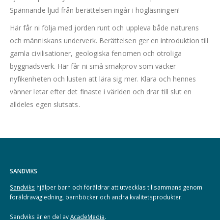
Spännande ljud från berättelsen ingår i högläsningen!
Här får ni följa med jorden runt och uppleva både naturens
och människans underverk. Berättelsen ger en introduktion till
gamla civilisationer, geologiska fenomen och otroliga
byggnadsverk. Här får ni små smakprov som väcker
nyfikenheten och lusten att lära sig mer. Klara och hennes
vänner letar efter det finaste i världen och drar till slut en
alldeles egen slutsats.
SANDVIKS
Sandviks
hjälper barn och föräldrar att utvecklas tillsammans genom
föräldravägledning, barnböcker och andra kvalitetsprodukter.
Sandviks är en del av
AcadeMedia
.