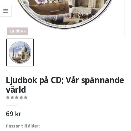
Ljudbok
Ljudbok på CD; Vår spännande
värld
0
out of 5
69
kr
Passar till ålder: