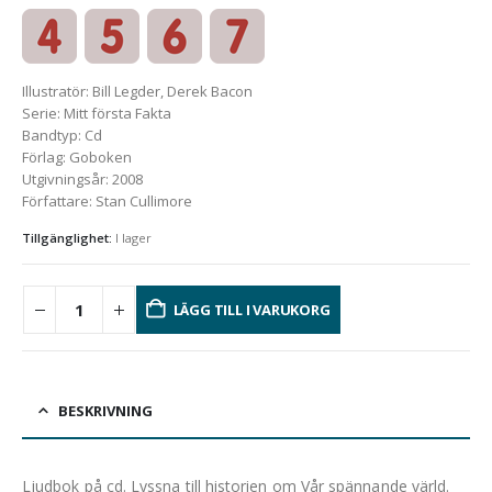
Illustratör
:
Bill Legder, Derek Bacon
Serie
:
Mitt första Fakta
Bandtyp
:
Cd
Förlag
:
Goboken
Utgivningsår
:
2008
Författare
:
Stan Cullimore
Tillgänglighet:
I lager
LÄGG TILL I VARUKORG
BESKRIVNING
Ljudbok på cd. Lyssna till historien om
Vår spännande värld.