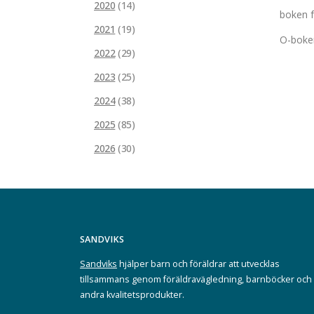
2020
(14)
boken f
2021
(19)
O-boken
2022
(29)
2023
(25)
2024
(38)
2025
(85)
2026
(30)
SANDVIKS
Sandviks
hjälper barn och föräldrar att utvecklas
tillsammans genom föräldravägledning, barnböcker och
andra kvalitetsprodukter.