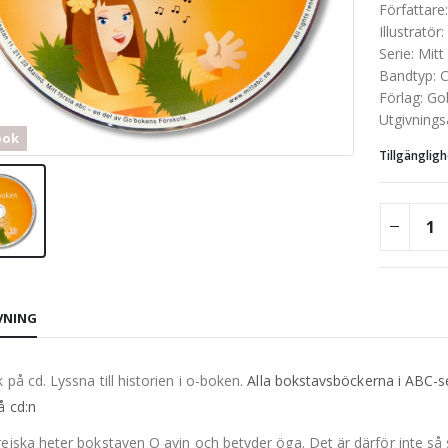
Författare
Illustratör
:
Serie
:
Mitt
Bandtyp
:
C
Förlag
:
Go
Utgivnings
bok
Tillgängligh
VNING
 på cd. Lyssna till historien
i o-boken.
Alla bokstavsböckerna i ABC-s
å cd:n
eiska heter bokstaven O ayin och betyder öga. Det är därför inte så s