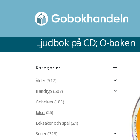
Ljudbok på CD; O-boken
Kategorier
Ålder
(517)
Bandtyp
(507)
Goboken
(183)
Julen
(25)
Leksaker och spel
(21)
Serier
(323)