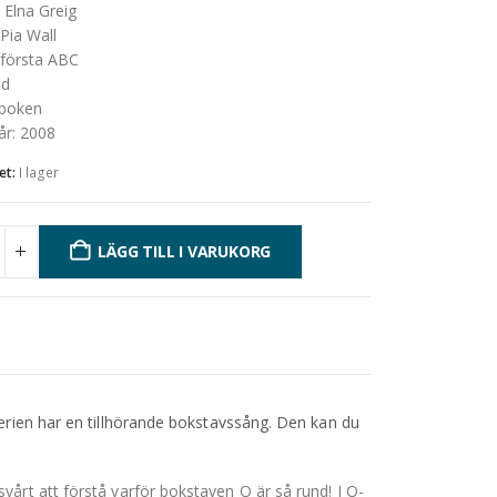
:
Elna Greig
Pia Wall
 första ABC
d
boken
år
:
2008
et:
I lager
LÄGG TILL I VARUKORG
erien har en tillhörande bokstavssång. Den kan du
vårt att förstå varför bokstaven O är så rund! I O-