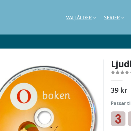
VÄLJ ÅLDER
SERIER
Ljud
0
out of 5
39
kr
Passar ti