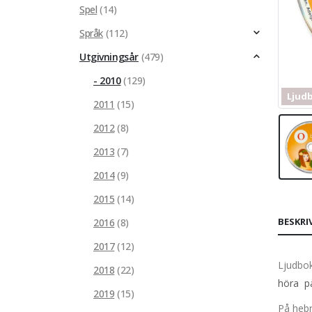
Spel
(14)
Språk
(112)
Utgivningsår
(479)
- 2010
(129)
Ljud
2011
(15)
2012
(8)
2013
(7)
2014
(9)
2015
(14)
BESKRI
2016
(8)
2017
(12)
Ljudbok
2018
(22)
höra p
2019
(15)
På hebr