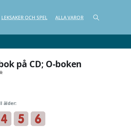
LEKSAKER OCH SPEL
ALLA VAROR
bok på CD; O-boken
ll ålder: