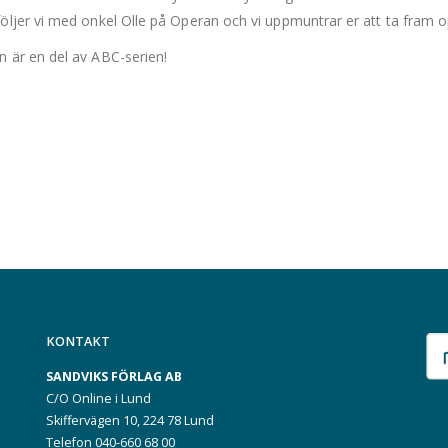
öljer vi med onkel Olle på Operan och vi uppmuntrar er att ta fram o
 är en del av ABC-serien!
KONTAKT
SANDVIKS FÖRLAG AB
C/O Online i Lund
Skiffervägen 10, 224 78 Lund
Telefon 040-660 68 00