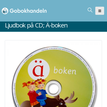
Ljudbok på CD; Ä-boken