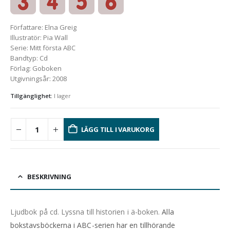
Författare
:
Elna Greig
Illustratör
:
Pia Wall
Serie
:
Mitt första ABC
Bandtyp
:
Cd
Förlag
:
Goboken
Utgivningsår
:
2008
Tillgänglighet:
I lager
LÄGG TILL I VARUKORG
BESKRIVNING
Ljudbok på cd. Lyssna till historien
i ä-boken.
Alla
bokstavsböckerna i ABC-serien har en tillhörande