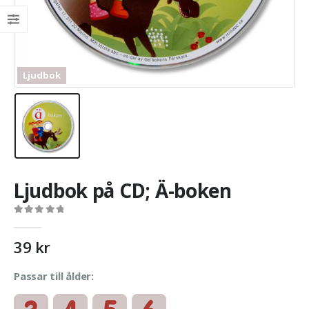
Ljudbok
Ljudbok på CD; Ä-boken
0
out of 5
39
kr
Passar till ålder: