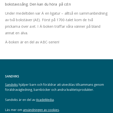
bokstavssång. Den kan du höra på cd:n
Under medeltiden var Ä en ligatur – alltså en sammanbindning
av två bokstäver (AE). Först på 1700-talet kom de två
prickarna över a:et. I Ä-boken träffar våra vänner på bland
annat en älva.
Ä-boken är en del av ABC-serien!
SANDVIKS
Sandviks
hjälper barn och föräldrar att utvecklas tillsammans genom
föräldravägledning, barnböcker och andra kvalitetsprodukter.
Sandviks är en del av
AcadeMedia
.
Läs mer om
användningen av cookies
.