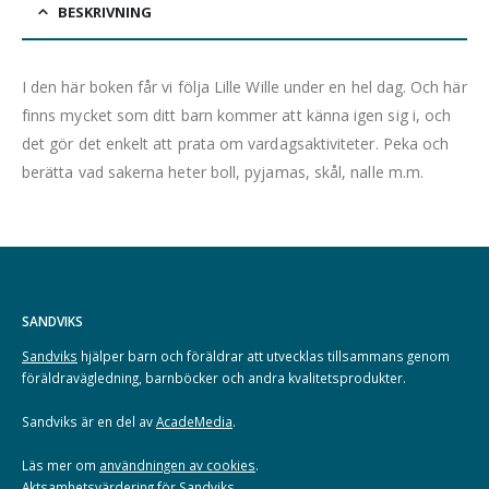
BESKRIVNING
I den här boken får vi följa Lille Wille under en hel dag. Och här
finns mycket som ditt barn kommer att känna igen sig i, och
det gör det enkelt att prata om vardagsaktiviteter. Peka och
berätta vad sakerna heter boll, pyjamas, skål, nalle m.m.
SANDVIKS
Sandviks
hjälper barn och föräldrar att utvecklas tillsammans genom
föräldravägledning, barnböcker och andra kvalitetsprodukter.
Sandviks är en del av
AcadeMedia
.
Läs mer om
användningen av cookies
.
Aktsamhetsvärdering för Sandviks
.