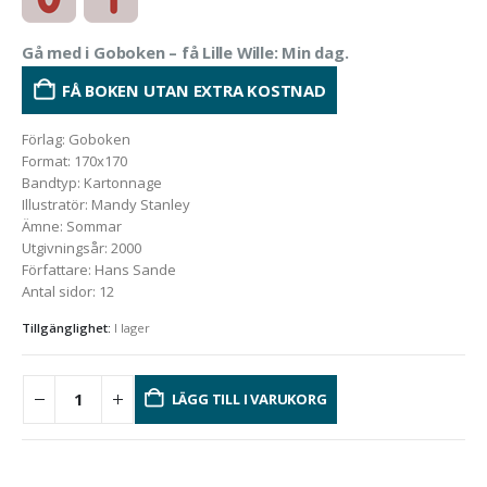
Gå med i Goboken – få Lille Wille: Min dag.
FÅ BOKEN UTAN EXTRA KOSTNAD
Förlag
:
Goboken
Format
:
170x170
Bandtyp
:
Kartonnage
Illustratör
:
Mandy Stanley
Ämne
:
Sommar
Utgivningsår
:
2000
Författare
:
Hans Sande
Antal sidor
:
12
Tillgänglighet:
I lager
LÄGG TILL I VARUKORG