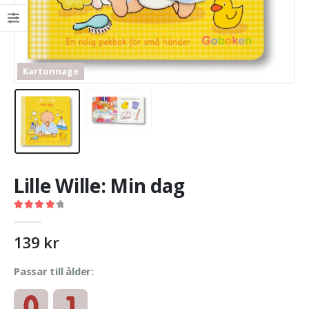
Kartonnage
Lille Wille: Min dag
4.25
out of 5
139
kr
Passar till ålder: