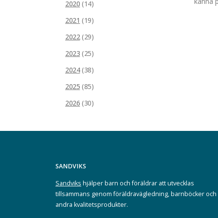
känna p
2020
(14)
2021
(19)
2022
(29)
2023
(25)
2024
(38)
2025
(85)
2026
(30)
SANDVIKS
Sandviks
hjälper barn och föräldrar att utvecklas
tillsammans genom föräldravägledning, barnböcker och
andra kvalitetsprodukter.