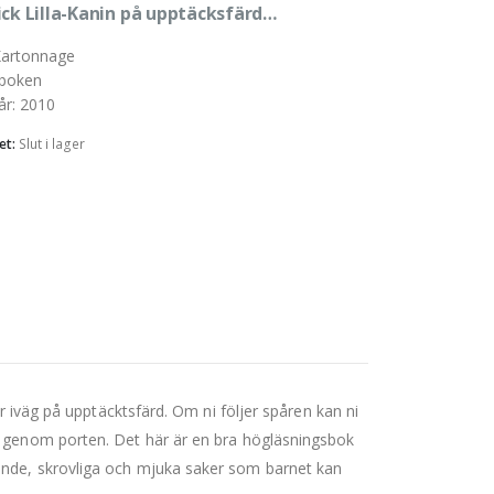
ick Lilla-Kanin på upptäcksfärd…
artonnage
boken
år
:
2010
et:
Slut i lager
Kartonnage
ar iväg på upptäcktsfärd. Om ni följer spåren kan ni
h genom porten. Det här är en bra högläsningsbok
ande, skrovliga och mjuka saker som barnet kan