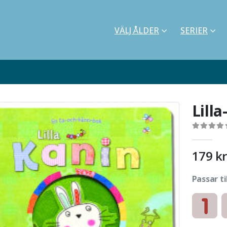
VÄLJ ÅLDER
SERIER
Lill
0
out of 5
179
kr
Passar ti
Kartonnag