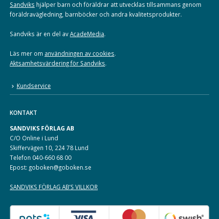
Sandviks
hjälper barn och föräldrar att utvecklas tillsammans genom
föräldravägledning, barnböcker och andra kvalitetsprodukter.
Sandviks är en del av
AcadeMedia
.
Läs mer om
användningen av cookies
.
Aktsamhetsvärdering för Sandviks
.
Kundservice
KONTAKT
SANDVIKS FÖRLAG AB
C/O Online i Lund
Skiffervägen 10, 224 78 Lund
Telefon 040-660 68 00
Epost: goboken@goboken.se
SANDVIKS FÖRLAG AB’S VILLKOR