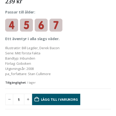
239
kr
Passar till ålder:
Ett äventyr i alla slags väder.
Illustratör
:
Bill Legder, Derek Bacon
Serie
:
Mitt första Fakta
Bandtyp
:
Inbunden
Förlag
:
Goboken
Utgivningsår
:
2008
pa_forfattare
:
Stan Cullimore
Tillgänglighet:
I lager
LÄGG TILL I VARUKORG