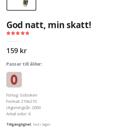
God natt, min skatt!
5.00
out of 5
159
kr
Passar till ålder:
Förlag
:
Goboken
Format
:
210x210
Utgivningsår
:
2000
Antal sidor
:
6
Tillgänglighet:
Slut i lager