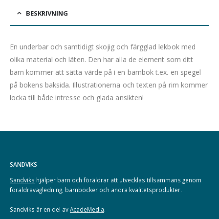
BESKRIVNING
En underbar och samtidigt skojig och färgglad lekbok med
olika material och läten. Den har alla de element som ditt
barn kommer att sätta värde på i en barnbok t.ex. en spegel
på bokens baksida. Illustrationerna och texten på rim kommer
locka till både intresse och glada ansikten!
SANDVIKS
Sandviks
hjälper barn och föräldrar att utvecklas tillsammans genom
föräldravägledning, barnböcker och andra kvalitetsprodukter.
Sandviks är en del av
AcadeMedia
.