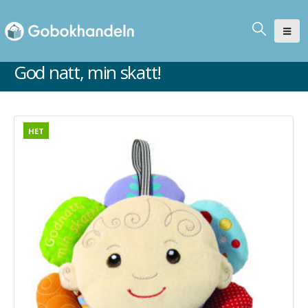
God natt, min skatt!
HET