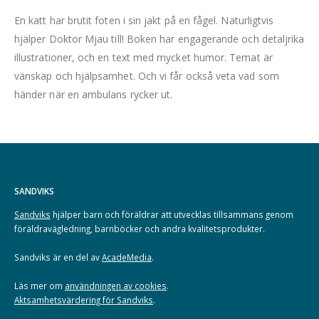
En katt har brutit foten i sin jakt på en fågel. Naturligtvis
hjälper Doktor Mjau till! Boken har engagerande och detaljrika
illustrationer, och en text med mycket humor. Temat är
vänskap och hjälpsamhet. Och vi får också veta vad som
händer när en ambulans rycker ut.
SANDVIKS
Sandviks
hjälper barn och föräldrar att utvecklas tillsammans genom
föräldravägledning, barnböcker och andra kvalitetsprodukter.
Sandviks är en del av
AcadeMedia
.
Läs mer om
användningen av cookies
.
Aktsamhetsvärdering för Sandviks
.