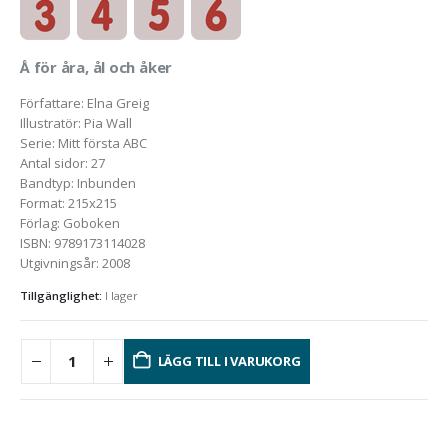
Å för åra, ål och åker
Författare
:
Elna Greig
Illustratör
:
Pia Wall
Serie
:
Mitt första ABC
Antal sidor
:
27
Bandtyp
:
Inbunden
Format
:
215x215
Förlag
:
Goboken
ISBN
:
9789173114028
Utgivningsår
:
2008
Tillgänglighet:
I lager
LÄGG TILL I VARUKORG