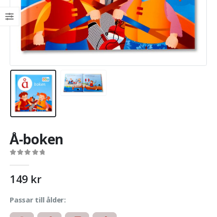
Å-boken
0
out of 5
149
kr
Passar till ålder: