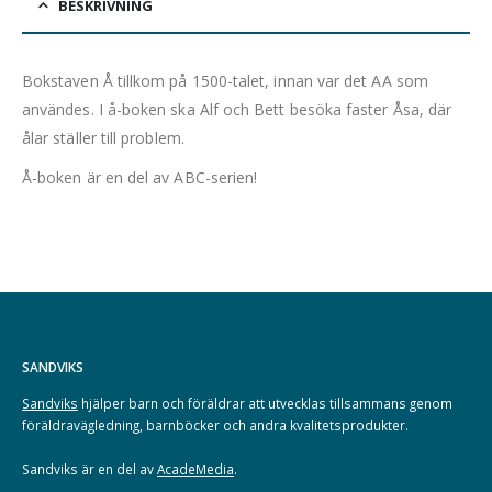
BESKRIVNING
Bokstaven Å tillkom på 1500-talet, innan var det AA som
användes. I å-boken ska Alf och Bett besöka faster Åsa, där
ålar ställer till problem.
Å-boken är en del av ABC-serien!
SANDVIKS
Sandviks
hjälper barn och föräldrar att utvecklas tillsammans genom
föräldravägledning, barnböcker och andra kvalitetsprodukter.
Sandviks är en del av
AcadeMedia
.