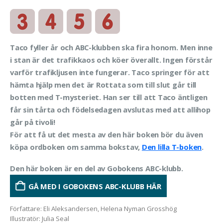
Taco fyller år och ABC-klubben ska fira honom. Men inne
i stan är det trafikkaos och köer överallt. Ingen förstår
varför trafikljusen inte fungerar. Taco springer för att
hämta hjälp men det är Rottata som till slut går till
botten med T-mysteriet. Han ser till att Taco äntligen
får sin tårta och födelsedagen avslutas med att allihop
går på tivoli!
För att få ut det mesta av den här boken bör du även
köpa ordboken om samma bokstav,
Den lilla T-boken
.
Den här boken är en del av Gobokens ABC-klubb.
GÅ MED I GOBOKENS ABC-KLUBB HÄR
Författare
:
Eli Aleksandersen, Helena Nyman Grosshög
Illustratör
:
Julia Seal