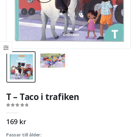
T – Taco i trafiken
0
out of 5
169
kr
Passar till ålder: