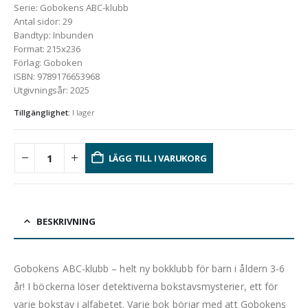
Serie
:
Gobokens ABC-klubb
Antal sidor
:
29
Bandtyp
:
Inbunden
Format
:
215x236
Förlag
:
Goboken
ISBN
:
9789176653968
Utgivningsår
:
2025
Tillgänglighet:
I lager
LÄGG TILL I VARUKORG
BESKRIVNING
Gobokens ABC-klubb – helt ny bokklubb för barn i åldern 3-6
år! I böckerna löser detektiverna bokstavsmysterier, ett för
varje bokstav i alfabetet. Varje bok börjar med att Gobokens