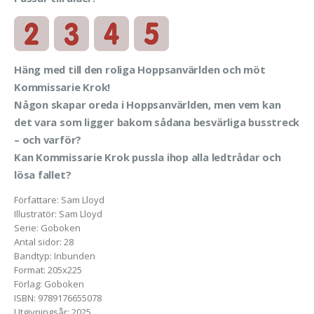
Häng med till den roliga Hoppsanvärlden och möt
Kommissarie Krok!
Någon skapar oreda i Hoppsanvärlden, men vem kan
det vara som ligger bakom sådana besvärliga busstreck
– och varför?
Kan Kommissarie Krok pussla ihop alla ledtrådar och
lösa fallet?
Författare
:
Sam Lloyd
Illustratör
:
Sam Lloyd
Serie
:
Goboken
Antal sidor
:
28
Bandtyp
:
Inbunden
Format
:
205x225
Förlag
:
Goboken
ISBN
:
9789176655078
Utgivningsår
:
2025