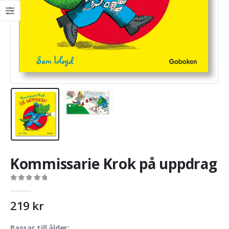
Kommissarie Krok på uppdrag
0
out of 5
219
kr
Passar till ålder: