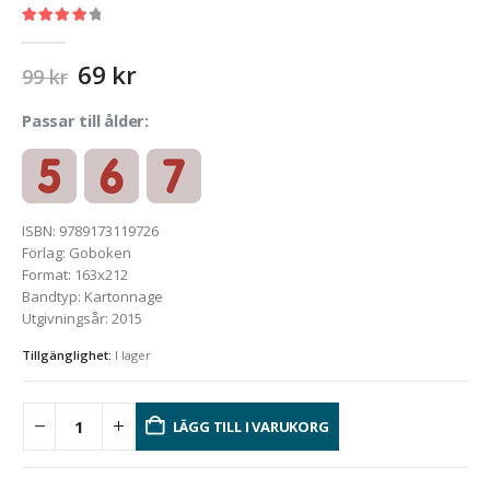
4.07
out of 5
Original
Current
69
kr
99
kr
price
price
was:
is:
Passar till ålder:
99 kr.
69 kr.
ISBN
:
9789173119726
Förlag
:
Goboken
Format
:
163x212
Bandtyp
:
Kartonnage
Utgivningsår
:
2015
Tillgänglighet:
I lager
LÄGG TILL I VARUKORG