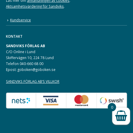
Läs mer om
användningen av cookies
.
Aktsamhetsvärdering för Sandviks
.
Kundservice
KONTAKT
SANDVIKS FÖRLAG AB
C/O Online i Lund
Skiffervägen 10, 224 78 Lund
Telefon 040-660 68 00
Epost: goboken@goboken.se
SANDVIKS FÖRLAG AB’S VILLKOR
0