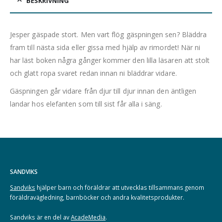
BESKRIVNING
Jesper gäspade stort. Men vart flög gäspningen sen? Bläddra
fram till nästa sida eller gissa med hjälp av rimordet! När ni
har läst boken några gånger kommer den lilla läsaren att stolt
och glatt ropa svaret redan innan ni bläddrar vidare.
Gäspningen går vidare från djur till djur innan den äntligen
landar hos elefanten som till sist får alla i säng.
SANDVIKS
Sandviks
hjälper barn och föräldrar att utvecklas tillsammans genom
föräldravägledning, barnböcker och andra kvalitetsprodukter.
Sandviks är en del av
AcadeMedia
.