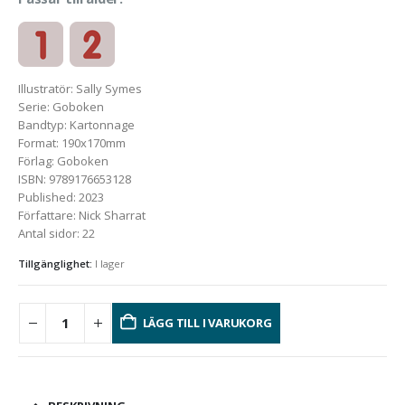
Illustratör
:
Sally Symes
Serie
:
Goboken
Bandtyp
:
Kartonnage
Format
:
190x170mm
Förlag
:
Goboken
ISBN
:
9789176653128
Published
:
2023
Författare
:
Nick Sharrat
Antal sidor
:
22
Tillgänglighet:
I lager
LÄGG TILL I VARUKORG