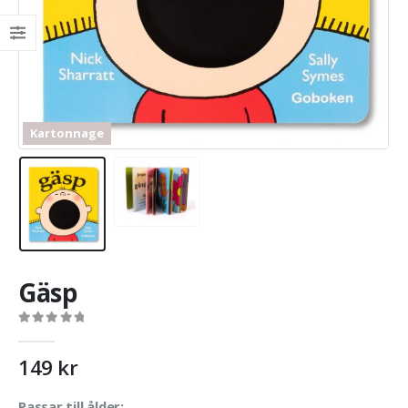
Kartonnage
Gäsp
0
out of 5
149
kr
Passar till ålder: