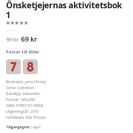
Önsketjejernas aktivitetsbok
1
0
out of 5
Original
Current
69
kr
99
kr
price
price
was:
is:
Passar till ålder:
99 kr.
69 kr.
Illustratör
:
Jana Christy
Serie
:
Goboken
Bandtyp
:
Inbunden
Format
:
145x209
ISBN
:
9789173118958
Utgivningsår
:
2015
Författare
:
Kiki Thorpe
Tillgänglighet:
I lager