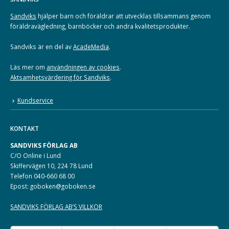
Sandviks
hjälper barn och föräldrar att utvecklas tillsammans genom
föräldravägledning, barnböcker och andra kvalitetsprodukter.
Sandviks är en del av
AcadeMedia
.
Läs mer om
användningen av cookies
.
Aktsamhetsvärdering för Sandviks
.
Kundservice
KONTAKT
SANDVIKS FÖRLAG AB
C/O Online i Lund
Skiffervägen 10, 224 78 Lund
Telefon 040-660 68 00
Epost: goboken@goboken.se
SANDVIKS FÖRLAG AB’S VILLKOR