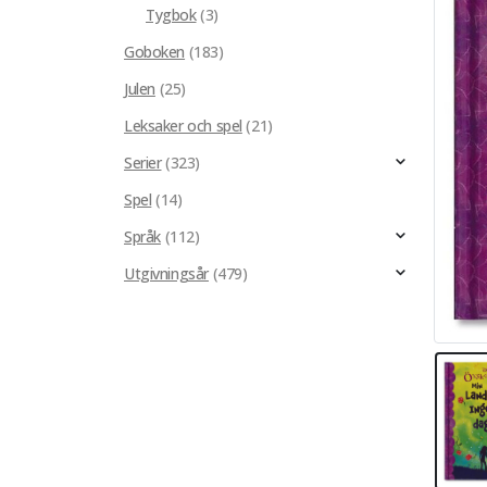
Tygbok
(3)
Goboken
(183)
Julen
(25)
Leksaker och spel
(21)
Serier
(323)
Spel
(14)
Språk
(112)
Utgivningsår
(479)