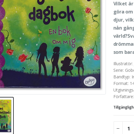
Vilket ä
göra om
djur, vil
nån gång
värld?Sv
drömmar 
som bar
Illustratör
:
Serie
:
Gob
Bandtyp
:
I
Format
:
1
Utgivnings
Författare
Tillgängligh