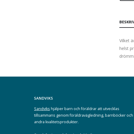
BESKRI
Vilket 
helst p
drömma
SANDVIKS
Sandviks
hjälper barn och föräldrar att utvecklas
tillsammans genom föräldravägledning, barnböcker och
andra kvalitetsprodukter.