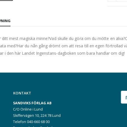
VNING
är ditt mest magiska minne?Vad skulle du göra om du mötte en älva?Om
rata med?Har du nån gång drömt om att resa till en egen förtrollad v
r i den här Landet Ingenstans-dagboken som bara handlar om dig!
KONTAKT
SANDVIKS FÖRLAG AB
C/O Online i Lund
Skiffervägen 10, 224 78 Lund
Telefon 040-660 68 00