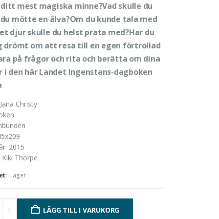
r ditt mest magiska minne?Vad skulle du
 du mötte en älva?Om du kunde tala med
ket djur skulle du helst prata med?Har du
 drömt om att resa till en egen förtrollad
ara på frågor och rita och berätta om dina
i den här Landet Ingenstans-dagboken
a
Jana Christy
oken
nbunden
45x209
år
:
2015
:
Kiki Thorpe
et:
I lager
LÄGG TILL I VARUKORG