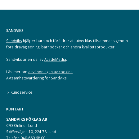
SANDVIKS
Sandviks
hjälper barn och föräldrar att utvecklas tillsammans genom
föräldravägledning, barnböcker och andra kvalitetsprodukter.
Sandviks är en del av
AcadeMedia
.
Läs mer om
användningen av cookies
.
Aktsamhetsvärdering för Sandviks
.
Kundservice
KONTAKT
SANDVIKS FÖRLAG AB
C/O Online i Lund
Skiffervägen 10, 224 78 Lund
Telefon 040-660 68 00