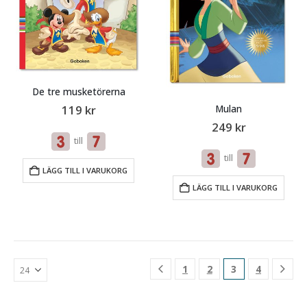
De tre musketörerna
119
kr
Mulan
249
kr
till
till
LÄGG TILL I VARUKORG
LÄGG TILL I VARUKORG
1
2
3
4