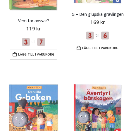
G – Den glupska grävlingen
Vem tar ansvar?
169
kr
119
kr
till
till
LÄGG TILL I VARUKORG
LÄGG TILL I VARUKORG