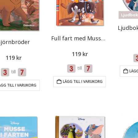
Ljudbok
Full fart med Musse och Kalle
jörnbröder
119
kr
119
kr
till
LÄGG
till
LÄGG TILL I VARUKORG
ÄGG TILL I VARUKORG