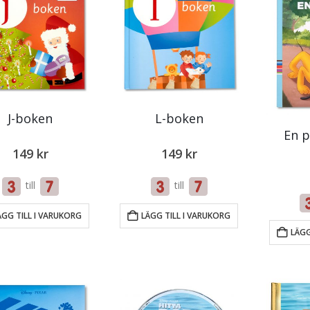
J-boken
L-boken
En p
149
kr
149
kr
till
till
ÄGG TILL I VARUKORG
LÄGG TILL I VARUKORG
LÄGG