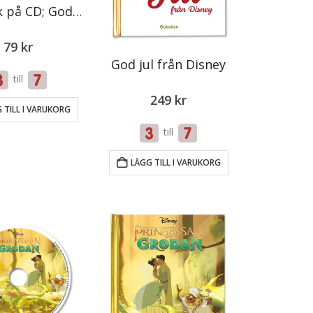
Ljudbok på CD; God Jul från Disney
79
kr
God jul från Disney
till
249
kr
 TILL I VARUKORG
till
LÄGG TILL I VARUKORG