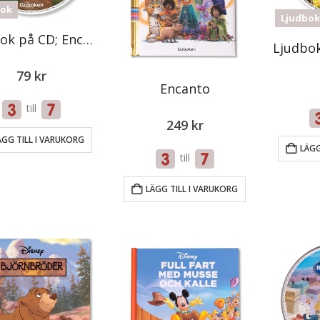
bok
Ljudbok
Ljudbok på CD; Encanto
79
kr
Encanto
till
249
kr
ÄGG TILL I VARUKORG
LÄGG
till
LÄGG TILL I VARUKORG