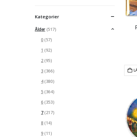
pris
pris
Kategorier
Ålder
(517)
0
(57)
1
(92)
2
(95)
L
3
(366)
4
(380)
5
(364)
6
(353)
7
(217)
8
(14)
9
(11)