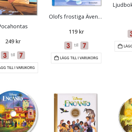
Olofs frostiga Äventyr
Pocahontas
119
kr
249
kr
till
LÄGG
till
LÄGG TILL I VARUKORG
ÄGG TILL I VARUKORG