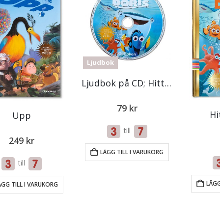
Ljudbok
Ljudbok på CD; Hitta Doris
79
kr
Hi
Upp
till
249
kr
LÄGG TILL I VARUKORG
till
LÄGG
ÄGG TILL I VARUKORG