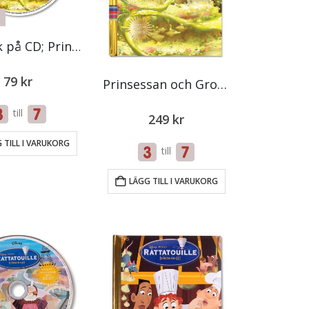
Ljudbok på CD; Prinsessan och Grodan
79
kr
Prinsessan och Grodan
till
249
kr
 TILL I VARUKORG
till
LÄGG TILL I VARUKORG