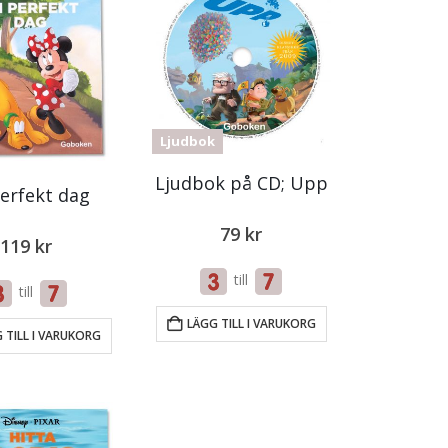
Ljudbok
Ljudbok på CD; Upp
erfekt dag
79
kr
119
kr
till
till
LÄGG TILL I VARUKORG
 TILL I VARUKORG