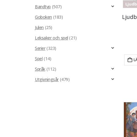
Ljud
Bandtyp
(507)
Goboken
(183)
Julen
(25)
Leksaker och spel
(21)
Serier
(323)
Spel
(14)
L
Språk
(112)
Utgivningsår
(479)