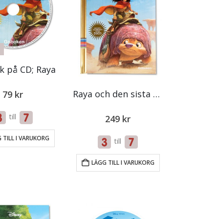
k på CD; Raya
Raya och den sista draken
79
kr
till
249
kr
 TILL I VARUKORG
till
LÄGG TILL I VARUKORG