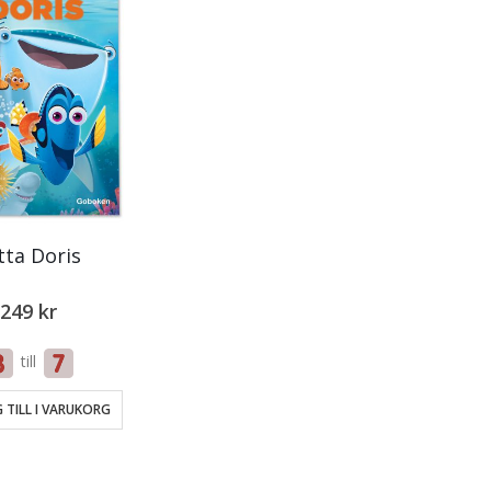
tta Doris
249
kr
till
 TILL I VARUKORG