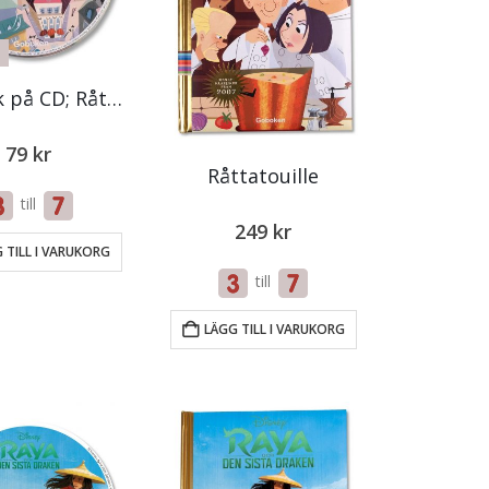
Ljudbok på CD; Råttatouille
79
kr
Råttatouille
till
249
kr
 TILL I VARUKORG
till
LÄGG TILL I VARUKORG