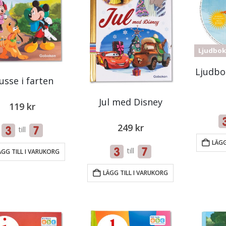
Ljudbok
Ljudbo
sse i farten
Jul med Disney
119
kr
249
kr
till
LÄGG
till
ÄGG TILL I VARUKORG
LÄGG TILL I VARUKORG