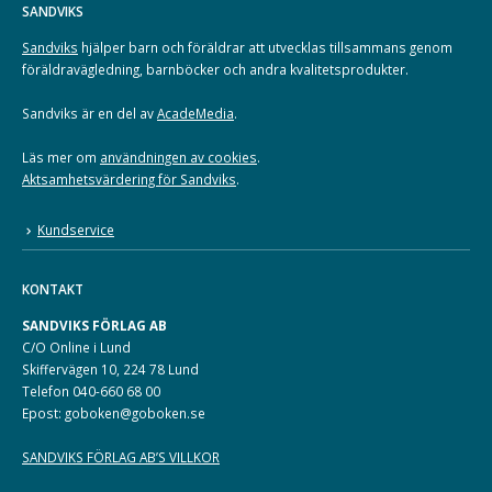
SANDVIKS
Sandviks
hjälper barn och föräldrar att utvecklas tillsammans genom
föräldravägledning, barnböcker och andra kvalitetsprodukter.
Sandviks är en del av
AcadeMedia
.
Läs mer om
användningen av cookies
.
Aktsamhetsvärdering för Sandviks
.
Kundservice
KONTAKT
SANDVIKS FÖRLAG AB
C/O Online i Lund
Skiffervägen 10, 224 78 Lund
Telefon 040-660 68 00
Epost: goboken@goboken.se
SANDVIKS FÖRLAG AB’S VILLKOR