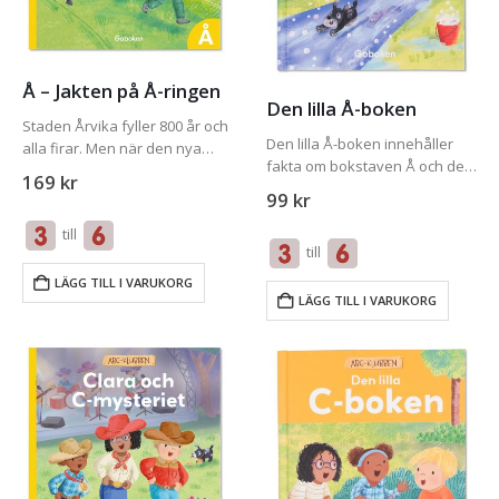
Å – Jakten på Å-ringen
Den lilla Å-boken
Staden Årvika fyller 800 år och
Den lilla Å-boken innehåller
alla firar. Men när den nya
fakta om bokstaven Å och de
skylten ska avtäckas hörs ett
169
kr
viktigaste orden i
”Åååååh!” från åskådarna.
99
kr
bokstavsmysteriet som den
Ringen ovanför Å har rymt!
tillhör. För att få ut mesta
till
ABC-klubben tar upp
till
möjliga av Den lilla Å-boken
jakten,men ringen…
bör du även…
LÄGG TILL I VARUKORG
LÄGG TILL I VARUKORG