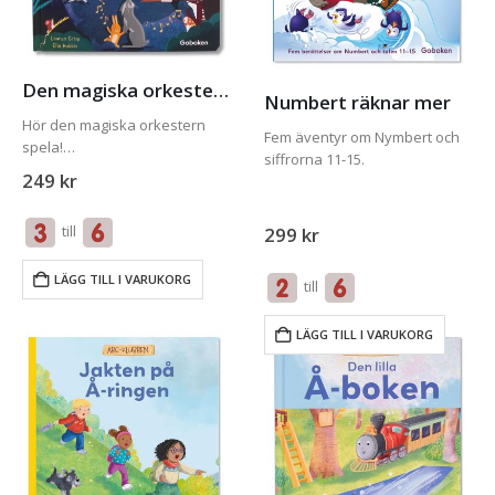
Den magiska orkestern
Numbert räknar mer
Hör den magiska orkestern
Fem äventyr om Nymbert och
spela!
siffrorna 11-15.
Djupt inne i skogen svävar
249
kr
magiska toner i luften. Den
världsberömda
till
299
kr
skogsorkestern värmer upp
inför en alldeles speciell
föreställning. Det kommer att
LÄGG TILL I VARUKORG
till
bli en oförglömlig kväll!…
LÄGG TILL I VARUKORG