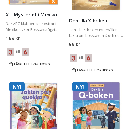
X – Mysteriet i Mexiko
Den lilla X-boken
När ABC-klubben semestrar i
Mexiko dyker Bokstavståget
Den lilla X-boken innehåller
upp. Biljetten visar sig vara en
fakta om bokstaven X och de
169
kr
karta den här gången.Ett stort
viktigaste orden i
99
kr
X visar var en kung ska ligga
bokstavsmysteriet som den
till
begravd. En kung som dog…
tillhör. För att få ut mesta
till
möjliga av Den lilla X-boken
bör du även…
LÄGG TILL I VARUKORG
LÄGG TILL I VARUKORG
NY!
NY!