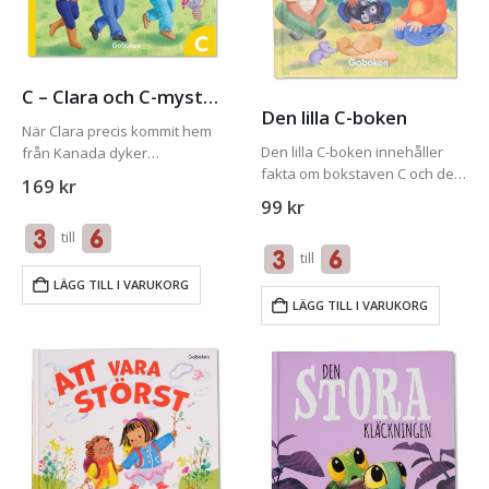
C – Clara och C-mysteriet
Den lilla C-boken
När Clara precis kommit hem
Den lilla C-boken innehåller
från Kanada dyker
fakta om bokstaven C och de
Bokstavståget upp med en
169
kr
viktigaste orden i
magisk biljett. En
99
kr
bokstavsmysteriet som den
countrystjärna saknar sitt
till
tillhör. För att få ut mesta
instrument. Istället dyker en
till
möjliga av Den lilla C-boken
cello upp! ABC-klubben jagar
bör du även…
efter flygbussen för att…
LÄGG TILL I VARUKORG
LÄGG TILL I VARUKORG