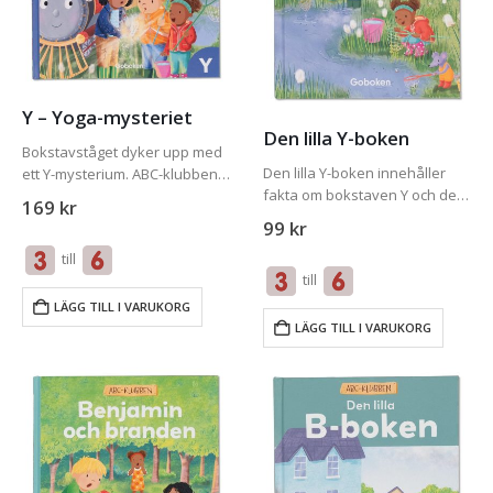
Y – Yoga-mysteriet
Den lilla Y-boken
Bokstavståget dyker upp med
Den lilla Y-boken innehåller
ett Y-mysterium. ABC-klubben
fakta om bokstaven Y och de
behöver ta reda på vart alla
169
kr
viktigaste orden i
deltagarna till Ylvas yogagrupp
99
kr
bokstavsmysteriet som den
har tagit vägen. Kan de ha gått
till
tillhör. För att få ut mesta
till fel ställe? Varför har det…
till
möjliga av Den lilla Y-boken bör
du även…
LÄGG TILL I VARUKORG
LÄGG TILL I VARUKORG