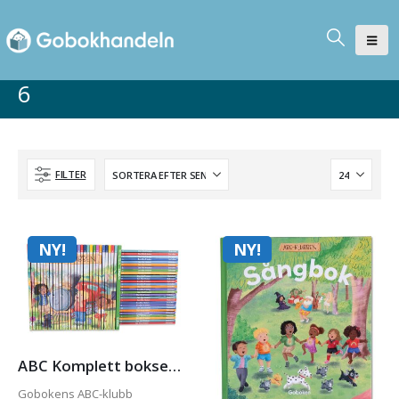
6
FILTER
NY!
NY!
ABC Komplett bokserie med sångbok
Gobokens ABC-klubb