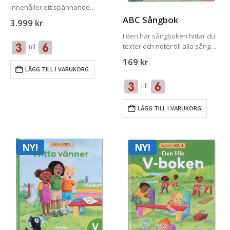
innehåller ett spännande
mysterium för varje bokstav i
ABC Sångbok
3.999
kr
alfabetet samt en ordbok som
I den här sångboken hittar du
hör till berättelsen. I varje
texter och noter till alla sånger
till
berättelse får de tre
i ABC-klubben. Här finns också
detektiverna Alina, Benjamin
169
kr
QR-koder till sångerna på
och Clara ett…
LÄGG TILL I VARUKORG
Spotify och YouTube om du vill
till
lyssna på dem….
LÄGG TILL I VARUKORG
NY!
NY!