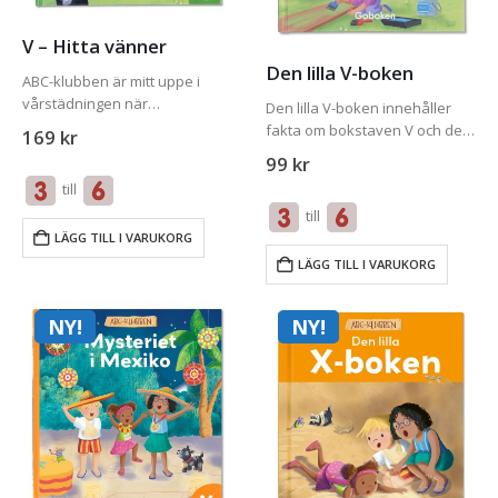
V – Hitta vänner
Den lilla V-boken
ABC-klubben är mitt uppe i
vårstädningen när
Den lilla V-boken innehåller
Bokstavståget dyker upp med
fakta om bokstaven V och de
169
kr
en mystisk biljett på V. Alla
viktigaste orden i
99
kr
behöver en vän, men hur hittar
bokstavsmysteriet som den
till
man vänner? Jakten på vänner
tillhör. För att få ut mesta
blir ett…
till
möjliga av Den lilla V-boken
LÄGG TILL I VARUKORG
bör du även…
LÄGG TILL I VARUKORG
NY!
NY!