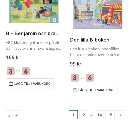
B – Benjamin och branden
Den lilla B-boken
ABC-klubben grillar korv på ett
bål. Taco bränner svanstippen!
Den lilla B-boken innehåller
De åker till brandstationen för
fakta om bokstaven B och de
169
kr
att lära sig mer om brandvett.
viktigaste orden i
99
kr
Medan de är där går plötsligt
bokstavsmysteriet som den
till
brandlarmet. Det brinner i…
tillhör. För att få ut mesta
till
möjliga av Den lilla B-boken
bör du även…
LÄGG TILL I VARUKORG
LÄGG TILL I VARUKORG
…
1
2
14
15