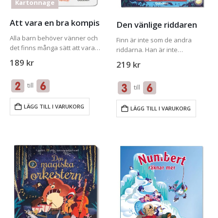
Kartonnage
Att vara en bra kompis
Den vänlige riddaren
Alla barn behöver vänner och
Finn är inte som de andra
det finns många sätt att vara
riddarna. Han är inte
en god vän. Den här
skrämmande som Boris, tuff
189
kr
219
kr
underhållande boken ger små
som Ethel eller listig som
barn tydliga exempel och bra
Walter. Finn är snäll och
till
tips som kan leda till…
till
omtänksam. En dag skickar
kungen ut…
LÄGG TILL I VARUKORG
LÄGG TILL I VARUKORG