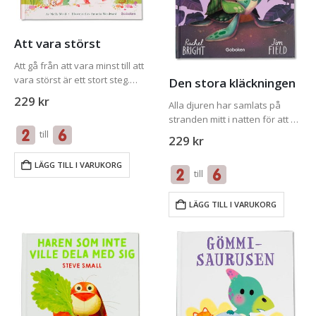
Att vara störst
Att gå från att vara minst till att
vara störst är ett stort steg.
Den stora kläckningen
Men då och då känns det lite
229
kr
Alla djuren har samlats på
svårt att vara stor när man
stranden mitt i natten för att se
fortfarande är ganska…
den stora kläckningen. När alla
till
229
kr
sköldpaddsungarna springer
mot säkerheten i havet ställs
LÄGG TILL I VARUKORG
till
Sissi inför ett svårt val: Ska…
LÄGG TILL I VARUKORG