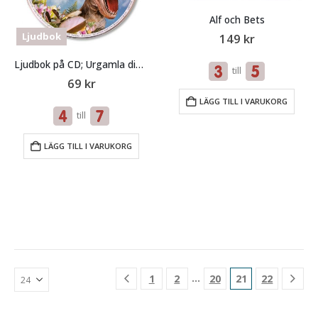
Alf och Bets
Ljudbok
149
kr
Ljudbok på CD; Urgamla dinosaurier
till
69
kr
LÄGG TILL I VARUKORG
till
LÄGG TILL I VARUKORG
…
1
2
20
21
22