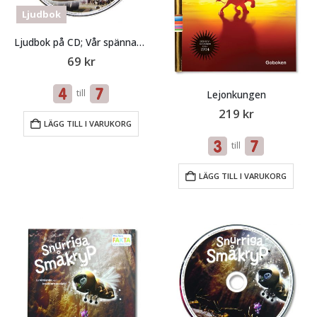
Ljudbok
Ljudbok på CD; Vår spännande värld
69
kr
till
Lejonkungen
219
kr
LÄGG TILL I VARUKORG
till
LÄGG TILL I VARUKORG