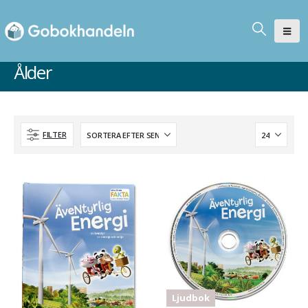
Ålder
FILTER
Ljudbok