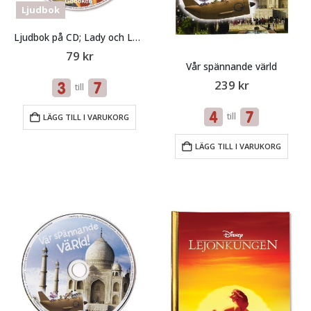
Ljudbok
Ljudbok på CD; Lady och Lufsen
79
kr
Vår spännande värld
239
kr
till
till
LÄGG TILL I VARUKORG
LÄGG TILL I VARUKORG